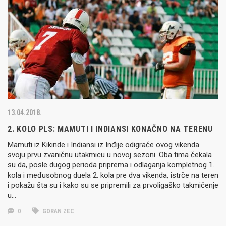
13.04.2018.
2. KOLO PLS: MAMUTI I INDIANSI KONAČNO NA TERENU
Mamuti iz Kikinde i Indiansi iz Inđije odigraće ovog vikenda
svoju prvu zvaničnu utakmicu u novoj sezoni. Oba tima čekala
su da, posle dugog perioda priprema i odlaganja kompletnog 1.
kola i međusobnog duela 2. kola pre dva vikenda, istrče na teren
i pokažu šta su i kako su se pripremili za prvoligaško takmičenje
u…
0
GORAN ZEC