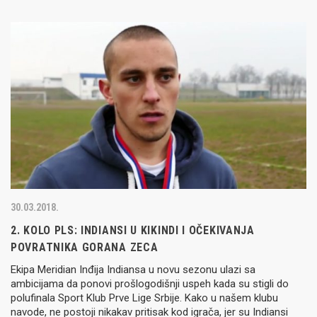
30.03.2018.
2. KOLO PLS: INDIANSI U KIKINDI I OČEKIVANJA
POVRATNIKA GORANA ZECA
Ekipa Meridian Inđija Indiansa u novu sezonu ulazi sa
ambicijama da ponovi prošlogodišnji uspeh kada su stigli do
polufinala Sport Klub Prve Lige Srbije. Kako u našem klubu
navode, ne postoji nikakav pritisak kod igrača, jer su Indiansi