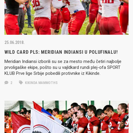
25.06.2018.
WILD CARD PLS: MERIDIAN INDIANSI U POLUFINALU!
Meridian Indiansi izborili su se za mesto među četiri najbolje
prvoligaške ekipe, pošto su u vajldkard rundi plej-ofa SPORT
KLUB Prve lige Srbije pobedili protivnike iz Kikinde.
2
KIKINDA MAMMOTHS