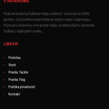
O INDIANSIMA
Klub američkog fudbala Inđija „Indians“ osnovan je 2006.
godine. Od početka rada Indiansi stalno rastu i napreduju.
Ponosno branimo ime grada Inđije i predstavljamo američki
fudbal u najboljem svetlu.
LINKOVI
Početna
Vesti
Pravila: Tackle
Pravila: Flag
Politika privatnosti
Kontakt