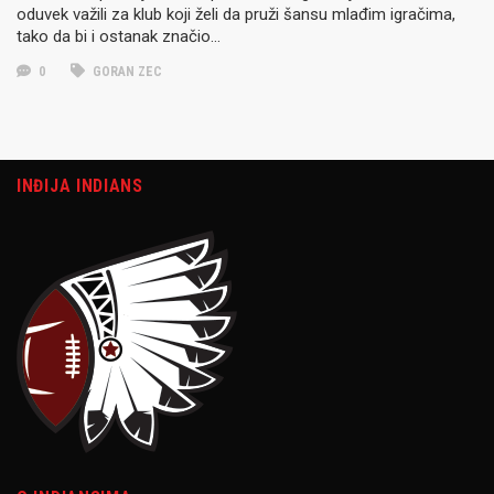
oduvek važili za klub koji želi da pruži šansu mlađim igračima,
tako da bi i ostanak značio…
0
GORAN ZEC
INĐIJA INDIANS