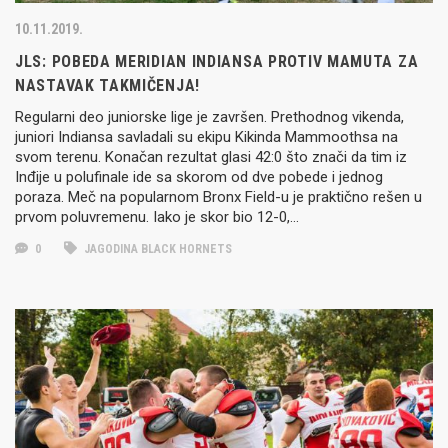
10.11.2019.
JLS: POBEDA MERIDIAN INDIANSA PROTIV MAMUTA ZA
NASTAVAK TAKMIČENJA!
Regularni deo juniorske lige je završen. Prethodnog vikenda,
juniori Indiansa savladali su ekipu Kikinda Mammoothsa na
svom terenu. Konačan rezultat glasi 42:0 što znači da tim iz
Inđije u polufinale ide sa skorom od dve pobede i jednog
poraza. Meč na popularnom Bronx Field-u je praktično rešen u
prvom poluvremenu. Iako je skor bio 12-0,…
0
JAGODINA BLACK HORNETS