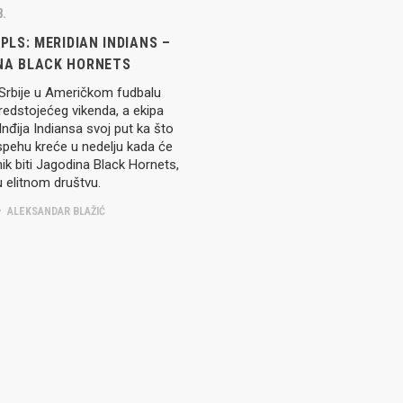
8.
 PLS: MERIDIAN INDIANS –
NA BLACK HORNETS
 Srbije u Američkom fudbalu
redstojećeg vikenda, a ekipa
Inđija Indiansa svoj put ka što
spehu kreće u nedelju kada će
vnik biti Jagodina Black Hornets,
 u elitnom društvu.
ALEKSANDAR BLAŽIĆ