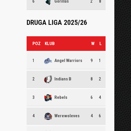
6
Gorillas
2
8
DRUGA LIGA 2025/26
POZ
KLUB
W
L
1
Angel Warriors
9
1
2
Indians B
8
2
3
Rebels
6
4
4
Werewoleves
4
6