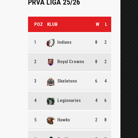
PRVA LIGA 25/26
POZ
KLUB
W
L
1
Indians
8
2
2
Royal Crowns
8
2
3
Skeletons
6
4
4
Legionaries
4
6
5
Hawks
2
8