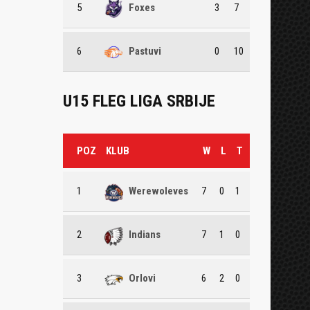
5
Foxes
3
7
6
Pastuvi
0
10
U15 FLEG LIGA SRBIJE
POZ
KLUB
W
L
T
1
Werewoleves
7
0
1
2
Indians
7
1
0
3
Orlovi
6
2
0