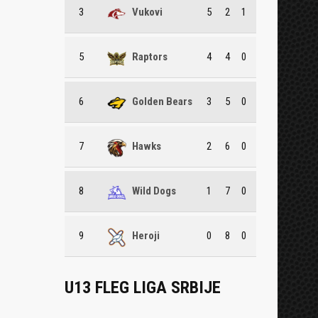
3
Vukovi
5
2
1
5
Raptors
4
4
0
6
Golden Bears
3
5
0
7
Hawks
2
6
0
8
Wild Dogs
1
7
0
9
Heroji
0
8
0
U13 FLEG LIGA SRBIJE