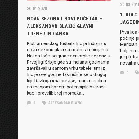
20.03.201
30.01.2020.
1. KOLO
NOVA SEZONA I NOVI POČETAK –
JAGODI
ALEKSANDAR BLAŽIĆ GLAVNI
Prva liga
TRENER INDIANSA
počinje p
Klub američkog fudbala Inđija Indians u
Meridian 
novu sezonu ulazi sa novim ambicijama.
boljem u
Nakon loše odigrane seniorske sezone u
joj proti
Prvoj ligi Srbije gde su Indiansi godinama
novajlija
završavali u samom vrhu tabele, tim iz
0
Inđije ove godine takmičiće se u drugoj
ligi. Razloga ima previše, manja sredina
sa manjom bazom potencijalnih igrača
kao i prevelik broj momaka…
0
ALEKSANDAR BLAŽIĆ