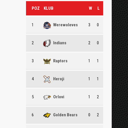
POZ
KLUB
W
L
1
Werewoleves
3
0
2
Indians
2
0
3
Raptors
1
1
4
Heroji
1
1
5
Orlovi
1
2
6
Golden Bears
0
2