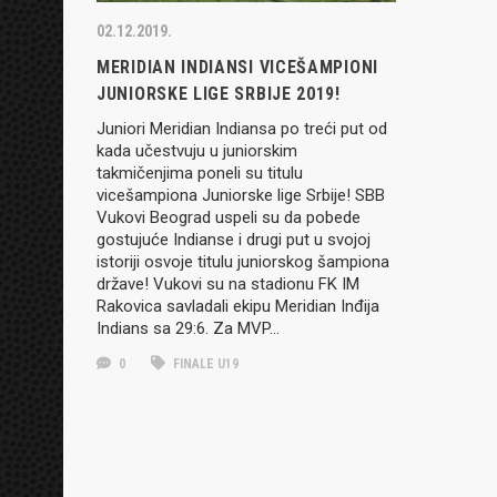
02.12.2019.
MERIDIAN INDIANSI VICEŠAMPIONI
JUNIORSKE LIGE SRBIJE 2019!
Juniori Meridian Indiansa po treći put od
kada učestvuju u juniorskim
takmičenjima poneli su titulu
vicešampiona Juniorske lige Srbije! SBB
Vukovi Beograd uspeli su da pobede
gostujuće Indianse i drugi put u svojoj
istoriji osvoje titulu juniorskog šampiona
države! Vukovi su na stadionu FK IM
Rakovica savladali ekipu Meridian Inđija
Indians sa 29:6. Za MVP…
0
FINALE U19