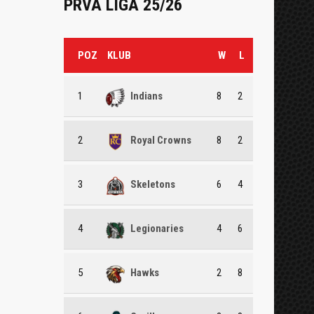
PRVA LIGA 25/26
POZ
KLUB
W
L
1
Indians
8
2
2
Royal Crowns
8
2
3
Skeletons
6
4
4
Legionaries
4
6
5
Hawks
2
8