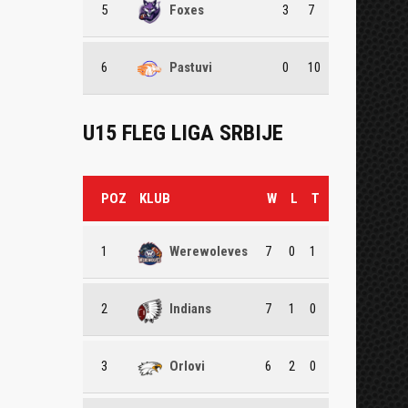
5
Foxes
3
7
6
Pastuvi
0
10
U15 FLEG LIGA SRBIJE
POZ
KLUB
W
L
T
1
Werewoleves
7
0
1
2
Indians
7
1
0
3
Orlovi
6
2
0