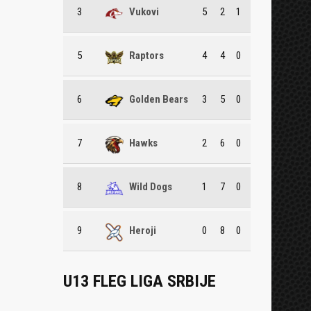
3
Vukovi
5
2
1
5
Raptors
4
4
0
6
Golden Bears
3
5
0
7
Hawks
2
6
0
8
Wild Dogs
1
7
0
9
Heroji
0
8
0
U13 FLEG LIGA SRBIJE