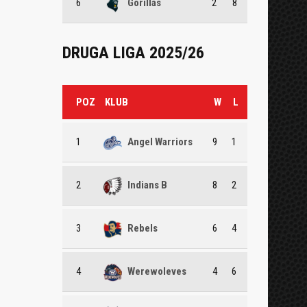
6
Gorillas
2
8
DRUGA LIGA 2025/26
POZ
KLUB
W
L
1
Angel Warriors
9
1
2
Indians B
8
2
3
Rebels
6
4
4
Werewoleves
4
6