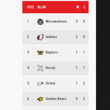
POZ
KLUB
W
L
1
Werewoleves
3
0
2
Indians
2
0
3
Raptors
1
1
4
Heroji
1
1
5
Orlovi
1
2
6
Golden Bears
0
2