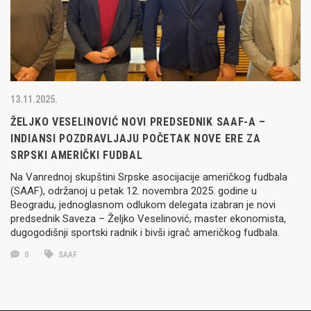
13.11.2025.
ŽELJKO VESELINOVIĆ NOVI PREDSEDNIK SAAF-A –
INDIANSI POZDRAVLJAJU POČETAK NOVE ERE ZA
SRPSKI AMERIČKI FUDBAL
Na Vanrednoj skupštini Srpske asocijacije američkog fudbala
(SAAF), održanoj u petak 12. novembra 2025. godine u
Beogradu, jednoglasnom odlukom delegata izabran je novi
predsednik Saveza – Željko Veselinović, master ekonomista,
dugogodišnji sportski radnik i bivši igrač američkog fudbala.
0
SAAF