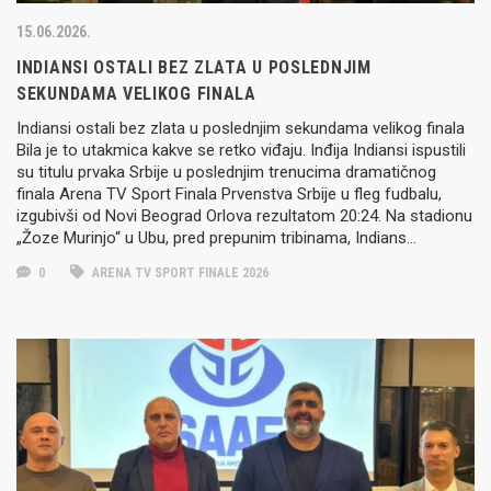
15.06.2026.
INDIANSI OSTALI BEZ ZLATA U POSLEDNJIM
SEKUNDAMA VELIKOG FINALA
Indiansi ostali bez zlata u poslednjim sekundama velikog finala
Bila je to utakmica kakve se retko viđaju. Inđija Indiansi ispustili
su titulu prvaka Srbije u poslednjim trenucima dramatičnog
finala Arena TV Sport Finala Prvenstva Srbije u fleg fudbalu,
izgubivši od Novi Beograd Orlova rezultatom 20:24. Na stadionu
„Žoze Murinjo“ u Ubu, pred prepunim tribinama, Indians…
0
ARENA TV SPORT FINALE 2026