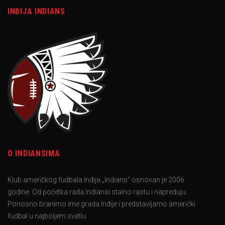
INĐIJA INDIANS
O INDIANSIMA
Klub američkog fudbala Inđija „Indians“ osnovan je 2006.
godine. Od početka rada Indiansi stalno rastu i napreduju.
Ponosno branimo ime grada Inđije i predstavljamo američki
fudbal u najboljem svetlu.