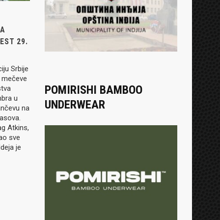
JA
EST 29.
ju Srbije
e mečeve
POMIRISHI BAMBOO
stva
mbra u
UNDERWEAR
ančevu na
časova.
g Atkins,
rao sve
deja je