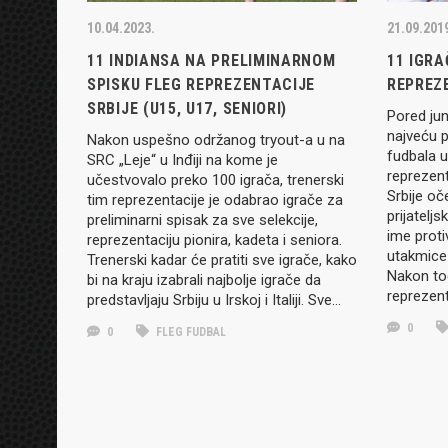
10.04.2023.
21.09.201
11 INDIANSA NA PRELIMINARNOM
11 IGRA
SPISKU FLEG REPREZENTACIJE
REPREZ
SRBIJE (U15, U17, SENIORI)
Pored juni
najveću 
Nakon uspešno održanog tryout-a u na
fudbala u
SRC „Leje“ u Inđiji na kome je
reprezent
učestvovalo preko 100 igrača, trenerski
Srbije oč
tim reprezentacije je odabrao igrače za
prijatelj
preliminarni spisak za sve selekcije,
ime proti
reprezentaciju pionira, kadeta i seniora.
utakmice 
Trenerski kadar će pratiti sve igrače, kako
Nakon tog
bi na kraju izabrali najbolje igrače da
reprezen
predstavljaju Srbiju u Irskoj i Italiji. Sve…
0
0
FLEG FUDBAL