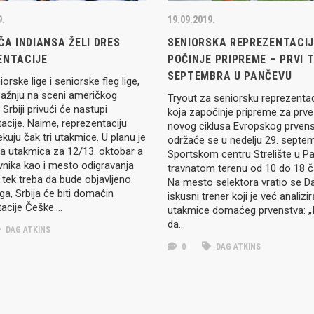
9.
19.09.2019.
ČA INDIANSA ŽELI DRES
SENIORSKA REPREZENTACI
ENTACIJE
POČINJE PRIPREME – PRVI T
SEPTEMBRA U PANČEVU
orske lige i seniorske fleg lige,
pažnju na sceni američkog
Tryout za seniorsku reprezentaci
 Srbiji privući će nastupi
koja započinje pripreme za prv
acije. Naime, reprezentaciju
novog ciklusa Evropskog prven
ekuju čak tri utakmice. U planu je
održaće se u nedelju 29. septe
ska utakmica za 12/13. oktobar a
Sportskom centru Strelište u P
vnika kao i mesto odigravanja
travnatom terenu od 10 do 18 
tek treba da bude objavljeno.
Na mesto selektora vratio se Da
a, Srbija će biti domaćin
iskusni trener koji je već analizi
tacije Češke….
utakmice domaćeg prvenstva: „I
da…
DAG ATKINS
0
DAG ATKINS