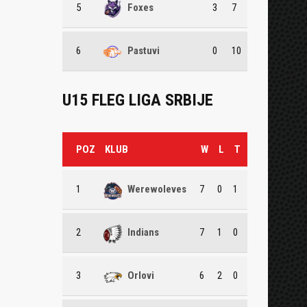
5
Foxes
3
7
6
Pastuvi
0
10
U15 FLEG LIGA SRBIJE
POZ
KLUB
W
L
T
1
Werewoleves
7
0
1
2
Indians
7
1
0
3
Orlovi
6
2
0