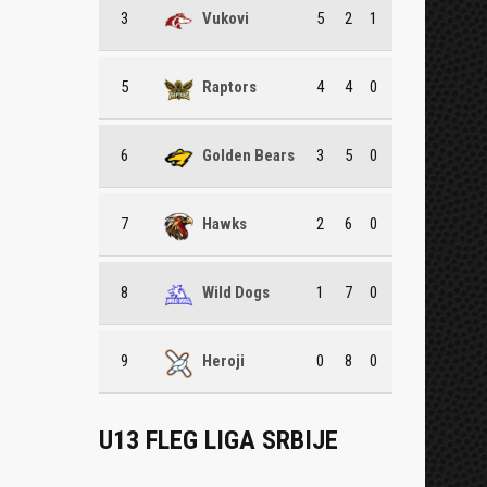
3
Vukovi
5
2
1
5
Raptors
4
4
0
6
Golden Bears
3
5
0
7
Hawks
2
6
0
8
Wild Dogs
1
7
0
9
Heroji
0
8
0
U13 FLEG LIGA SRBIJE