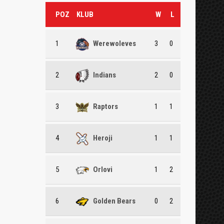
POZ
KLUB
W
L
1
Werewoleves
3
0
2
Indians
2
0
3
Raptors
1
1
4
Heroji
1
1
5
Orlovi
1
2
6
Golden Bears
0
2