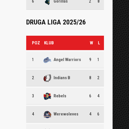
6
Gorillas
2
8
DRUGA LIGA 2025/26
POZ
KLUB
W
L
1
Angel Warriors
9
1
2
Indians B
8
2
3
Rebels
6
4
4
Werewoleves
4
6