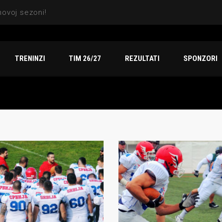
Sezona za pamćenje: Indiansi osvojili titulu, dve srebrne medalje i vicešampionat na Arena TV Sport finalu
TRENINZI
TIM 26/27
REZULTATI
SPONZORI