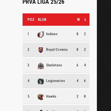
PRVA LIGA 25/26
POZ
KLUB
W
L
1
Indians
8
2
2
Royal Crowns
8
2
3
Skeletons
6
4
4
Legionaries
4
6
5
Hawks
2
8