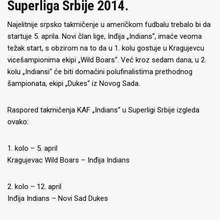
Superliga Srbije 2014.
Najelitnije srpsko takmičenje u američkom fudbalu trebalo bi da
startuje 5. aprila. Novi član lige, Inđija „Indians“, imaće veoma
težak start, s obzirom na to da u 1. kolu gostuje u Kragujevcu
vicešampionima ekipi „Wild Boars“. Već kroz sedam dana, u 2.
kolu „Indiansi“ će biti domaćini polufinalistima prethodnog
šampionata, ekipi „Dukes“ iz Novog Sada.
Raspored takmičenja KAF „Indians“ u Superligi Srbije izgleda
ovako:
1. kolo – 5. april
Kragujevac Wild Boars – Inđija Indians
2. kolo – 12. april
Inđija Indians – Novi Sad Dukes