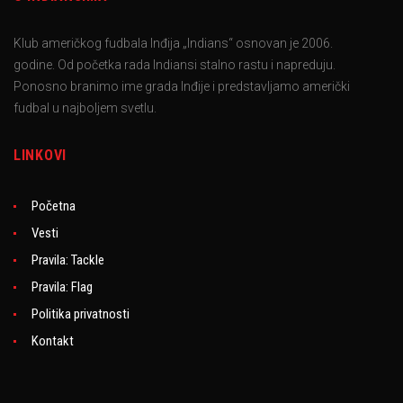
Klub američkog fudbala Inđija „Indians“ osnovan je 2006.
godine. Od početka rada Indiansi stalno rastu i napreduju.
Ponosno branimo ime grada Inđije i predstavljamo američki
fudbal u najboljem svetlu.
LINKOVI
Početna
Vesti
Pravila: Tackle
Pravila: Flag
Politika privatnosti
Kontakt