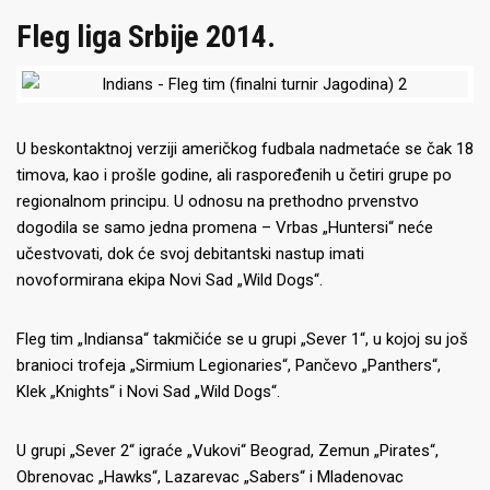
Fleg liga Srbije 2014.
U beskontaktnoj verziji američkog fudbala nadmetaće se čak 18
timova, kao i prošle godine, ali raspoređenih u četiri grupe po
regionalnom principu. U odnosu na prethodno prvenstvo
dogodila se samo jedna promena – Vrbas „Huntersi“ neće
učestvovati, dok će svoj debitantski nastup imati
novoformirana ekipa Novi Sad „Wild Dogs“.
Fleg tim „Indiansa“ takmičiće se u grupi „Sever 1“, u kojoj su još
branioci trofeja „Sirmium Legionaries“, Pančevo „Panthers“,
Klek „Knights“ i Novi Sad „Wild Dogs“.
U grupi „Sever 2“ igraće „Vukovi“ Beograd, Zemun „Pirates“,
Obrenovac „Hawks“, Lazarevac „Sabers“ i Mladenovac