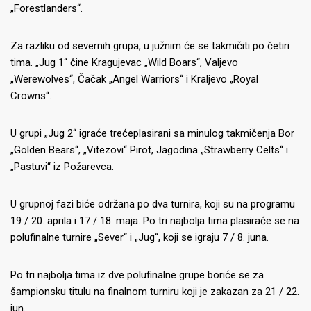
„Forestlanders“.
Za razliku od severnih grupa, u južnim će se takmičiti po četiri
tima. „Jug 1“ čine Kragujevac „Wild Boars“, Valjevo
„Werewolves“, Čačak „Angel Warriors“ i Kraljevo „Royal
Crowns“.
U grupi „Jug 2“ igraće trećeplasirani sa minulog takmičenja Bor
„Golden Bears“, „Vitezovi“ Pirot, Jagodina „Strawberry Celts“ i
„Pastuvi“ iz Požarevca.
U grupnoj fazi biće održana po dva turnira, koji su na programu
19 / 20. aprila i 17 / 18. maja. Po tri najbolja tima plasiraće se na
polufinalne turnire „Sever“ i „Jug“, koji se igraju 7 / 8. juna.
Po tri najbolja tima iz dve polufinalne grupe boriće se za
šampionsku titulu na finalnom turniru koji je zakazan za 21 / 22.
jun.