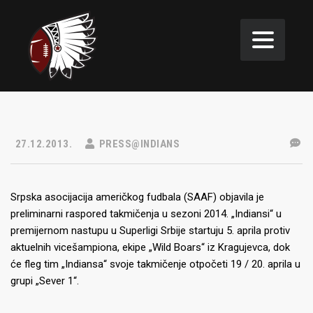
27.12.2013.
PRESS@INDIANS
Srpska asocijacija američkog fudbala (SAAF) objavila je
preliminarni raspored takmičenja u sezoni 2014. „Indiansi“ u
premijernom nastupu u Superligi Srbije startuju 5. aprila protiv
aktuelnih vicešampiona, ekipe „Wild Boars“ iz Kragujevca, dok
će fleg tim „Indiansa“ svoje takmičenje otpočeti 19 / 20. aprila u
grupi „Sever 1“.