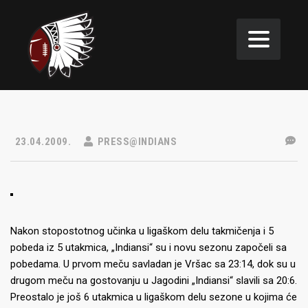
23.04.2009.
PRESS@INDIANS
Nakon stopostotnog učinka u ligaškom delu takmičenja i 5
pobeda iz 5 utakmica, „
Indiansi
“ su i novu sezonu započeli sa
pobedama. U prvom meču savladan je Vršac sa 23:14, dok su u
drugom meču na gostovanju u Jagodini „Indiansi“ slavili sa 20
:6.
Preostalo je jo
š 6 utakmica u ligaškom delu sezone u kojima će