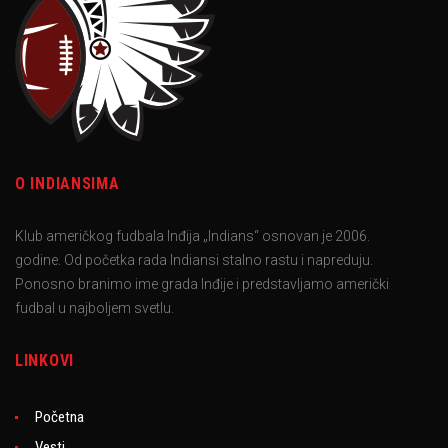
O INDIANSIMA
Klub američkog fudbala Inđija „Indians“ osnovan je 2006.
godine. Od početka rada Indiansi stalno rastu i napreduju.
Ponosno branimo ime grada Inđije i predstavljamo američki
fudbal u najboljem svetlu.
LINKOVI
Početna
Vesti