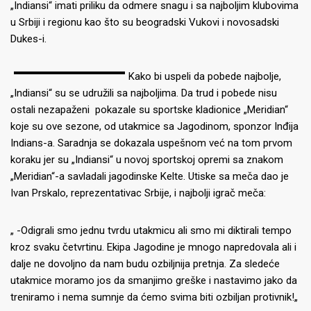
„Indiansi“ imati priliku da odmere snagu i sa najboljim klubovima
u Srbiji i regionu kao što su beogradski Vukovi i novosadski
Dukes-i.
Kako bi uspeli da pobede najbolje,
„Indiansi“ su se udr
užili sa najboljima. Da trud i pobede nisu
ostal
i
nezapažen
i
pokazale su sportske kladionice
„Meridian“
koje su ove sezone, od utakmice sa Jagodinom, sponzor Inđija
Indians-a
.
Saradnja se dokazala uspe
šnom već na tom prvom
koraku jer su
„Indiansi“ u novoj sportskoj opremi sa znakom
„Meridian“
-a savladali jagodinske Kelte. Utiske sa meča dao je
Ivan Prskalo, reprezentativac Srbije, i najbolji igrač meča:
„
-Odigrali smo jednu tvrdu utakmicu ali smo mi diktirali tempo
kroz svaku četvrtinu. Ekipa Jagodine je mnogo napredovala ali i
dalje ne dovoljno da nam budu ozbiljnija pretnja. Za sledeće
utakmice moramo jos da smanjimo greške i nastavimo jako da
treniramo i nema sumnje da ćemo svima biti ozbiljan protivnik!
„