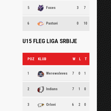
5
Foxes
3
7
6
Pastuvi
0
10
U15 FLEG LIGA SRBIJE
POZ
KLUB
W
L
T
1
Werewoleves
7
0
1
2
Indians
7
1
0
3
Orlovi
6
2
0