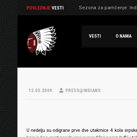
POSLEDNJE
VESTI
VESTI
O NAMA
12.05.2009.
PRESS@INDIANS
U nedelju su odigrane prve dve utakmice 4. kola srpsk