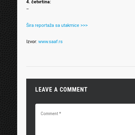
4. četvrtina:
–
Šira reportaža sa utakmice
>>>
Izvor:
www.saaf.rs
LEAVE A COMMENT