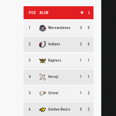
POZ
KLUB
W
L
1
Werewoleves
3
0
2
Indians
2
0
3
Raptors
1
1
4
Heroji
1
1
5
Orlovi
1
2
6
Golden Bears
0
2