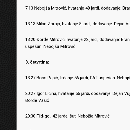
7:13 Nebojša Mitrović, hvatanje 48 jardi, dodavanje: B
13:13 Milan Zoraja, hvatanje 8 jardi, dodavanje: Dejan V
13:20 Đorđe Mitrović, hvatanje 22 jardi, dodavanje: Br
uspešan: Nebojša Mitrović
3. četvrtina:
13:27 Boris Papić, trčanje 56 jardi, PAT uspešan: Neboj
20:27 Igor Ličina, hvatanje 56 jardi, dodavanje: Dejan V
Đorđe Vasić
20:30 Fild-gol, 42 jarde, šut: Nebojša Mitrović