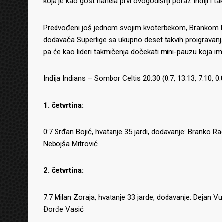
koja je kao gost nanela prvi ovogodišnji poraz Inđiji i 
Predvođeni još jednom svojim kvoterbekom, Brankom Rad
dodavača Superlige sa ukupno deset takvih proigravanja
pa će kao lideri takmičenja dočekati mini-pauzu koja im 
Inđija Indians – Sombor Celtis 20:30 (0:7, 13:13, 7:10, 0:
1. četvrtina:
0:7 Srđan Bojić, hvatanje 35 jardi, dodavanje: Branko 
Nebojša Mitrović
2. četvrtina:
7:7 Milan Zoraja, hvatanje 33 jarde, dodavanje: Dejan V
Đorđe Vasić