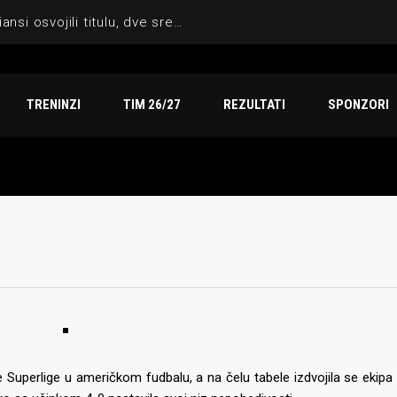
Sezona za pamćenje: Indiansi osvojili titulu, dve srebrne medalje i vicešampionat na Arena TV Sport finalu
TRENINZI
TIM 26/27
REZULTATI
SPONZORI
e Superlige u američkom fudbalu, a na čelu tabele izdvojila se eki