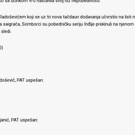
tako sa učinkom 4-0 nastavila svoj niz nepobedivosti.
oševićem koji se uz tri nova tačdaun dodavanja učvrstio na listi na
 saigrača, Somborci su pobedničku seriju Inđije prekinuli na njenom
sledi.
0)
Radošević, PAT uspešan:
ujanić, PAT uspešan: