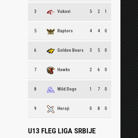
3
Vukovi
5
2
1
5
Raptors
4
4
0
6
Golden Bears
3
5
0
7
Hawks
2
6
0
8
Wild Dogs
1
7
0
9
Heroji
0
8
0
U13 FLEG LIGA SRBIJE