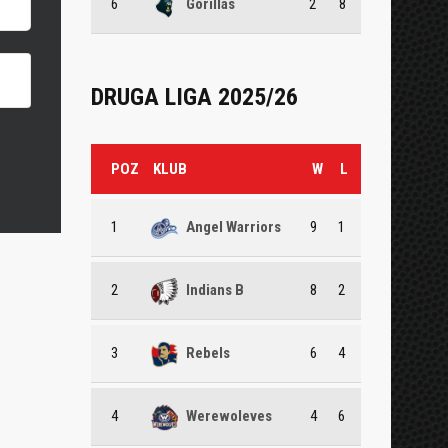
6
Gorillas
2
8
DRUGA LIGA 2025/26
POZ
KLUB
W
L
1
Angel Warriors
9
1
2
Indians B
8
2
3
Rebels
6
4
4
Werewoleves
4
6