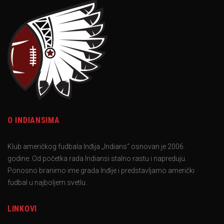
O INDIANSIMA
Klub američkog fudbala Inđija „Indians“ osnovan je 2006.
godine. Od početka rada Indiansi stalno rastu i napreduju.
Ponosno branimo ime grada Inđije i predstavljamo američki
fudbal u najboljem svetlu.
LINKOVI