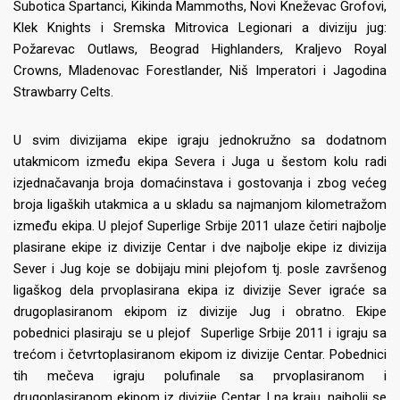
Subotica Spartanci, Kikinda Mammoths, Novi Kneževac Grofovi,
Klek Knights i Sremska Mitrovica Legionari a diviziju jug:
Požarevac Outlaws, Beograd Highlanders, Kraljevo Royal
Crowns, Mladenovac Forestlander, Niš Imperatori i Jagodina
Strawbarry Celts.
U svim divizijama ekipe igraju jednokružno sa dodatnom
utakmicom između ekipa Severa i Juga u šestom kolu radi
izjednačavanja broja domaćinstava i gostovanja i zbog većeg
broja ligaških utakmica a u skladu sa najmanjom kilometražom
između ekipa. U plejof Superlige Srbije 2011 ulaze četiri najbolje
plasirane ekipe iz divizije Centar i dve najbolje ekipe iz divizija
Sever i Jug koje se dobijaju mini plejofom tj. posle završenog
ligaškog dela prvoplasirana ekipa iz divizije Sever igraće sa
drugoplasiranom ekipom iz divizije Jug i obratno. Ekipe
pobednici plasiraju se u plejof Superlige Srbije 2011 i igraju sa
trećom i četvrtoplasiranom ekipom iz divizije Centar. Pobednici
tih mečeva igraju polufinale sa prvoplasiranom i
drugoplasiranom ekipom iz divizije Centar. I na kraju, najbolji se