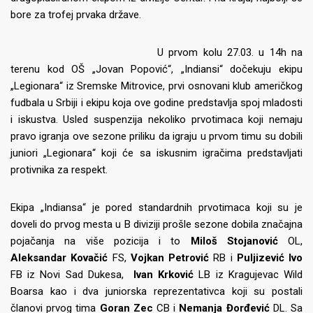
bore za trofej prvaka države.
U prvom kolu 27.03. u 14h na
terenu kod OŠ „Jovan Popović“, „Indiansi“ dočekuju ekipu
„Legionara“ iz Sremske Mitrovice, prvi osnovani klub američkog
fudbala u Srbiji i ekipu koja ove godine predstavlja spoj mladosti
i iskustva. Usled suspenzija nekoliko prvotimaca koji nemaju
pravo igranja ove sezone priliku da igraju u prvom timu su dobili
juniori „Legionara“ koji će sa iskusnim igračima predstavljati
protivnika za respekt.
Ekipa „Indiansa“ je pored standardnih prvotimaca koji su je
doveli do prvog mesta u B diviziji prošle sezone dobila značajna
pojačanja na više pozicija i to
Miloš Stojanović
OL,
Aleksandar Kovačić
FS,
Vojkan Petrović
RB i
Puljizević Ivo
FB iz Novi Sad Dukesa,
Ivan Krković
LB iz Kragujevac Wild
Boarsa kao i dva juniorska reprezentativca koji su postali
članovi prvog tima
Goran Zec
CB i
Nemanja Đorđević
DL. Sa