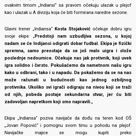
ovakvim timom „Indiansi“ sa pravom očekuju ulazak u plejof
kao i ulazak u A diviziju koja će biti formirana naredne sezone.
Glavni trener „Indiansa“
Kosta Stojaković
očekuje dobru igru
svoje ekipe: „
Predstoji nam uzbudljiva sezona, u kojoj
nadam se će Indijansi odigrati dobar fudbal. Ekipa je fizički
spremna, samo preostaje da se još malo uigra i slože
poslednje nedoumice. Očekuje nas jak protivnik, koji uvek
igra solidno i čvrsto. Pokušaćemo da nametnom našu igru
kako u odbrani, tako i u napadu. Da pokažemo da se na nas
može računati u budućnosti kao jednog ozbiljnog
protivnika. Ukoliko svi igrači odigraju na nivou koji se traži
od njih, pobeda postaje sekundarna stvar, jer ću biti
zadovoljan napretkom koji smo napravili.
„
Ekipa „Indiansa“ poziva navijače da dođu na teren kod OŠ
„Jovan Popović“ i pomognu svom timu u pohodu na plejof.
Navijačke majice se mogu kupiti preko