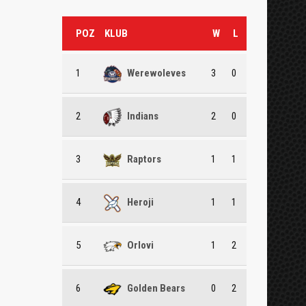
POZ
KLUB
W
L
1
Werewoleves
3
0
2
Indians
2
0
3
Raptors
1
1
4
Heroji
1
1
5
Orlovi
1
2
6
Golden Bears
0
2