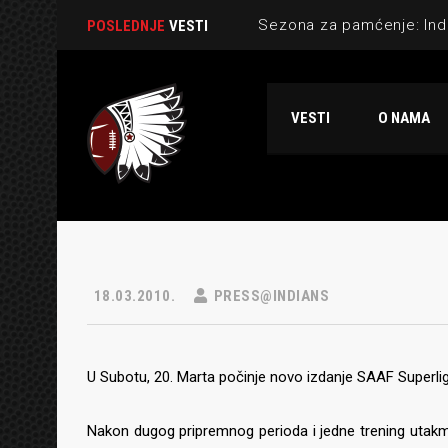
POSLEDNJE
VESTI
VESTI
O NAMA
18.03.2010.
PRESS@INDIANS
U Subotu, 20. Marta počinje novo izdanje SAAF Superlige
Nakon dugog pripremnog perioda i jedne trening utakmi