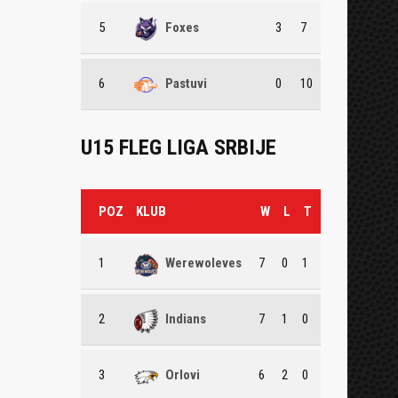
5
Foxes
3
7
6
Pastuvi
0
10
U15 FLEG LIGA SRBIJE
POZ
KLUB
W
L
T
1
Werewoleves
7
0
1
2
Indians
7
1
0
3
Orlovi
6
2
0