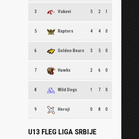
3
Vukovi
5
2
1
5
Raptors
4
4
0
6
Golden Bears
3
5
0
7
Hawks
2
6
0
8
Wild Dogs
1
7
0
9
Heroji
0
8
0
U13 FLEG LIGA SRBIJE