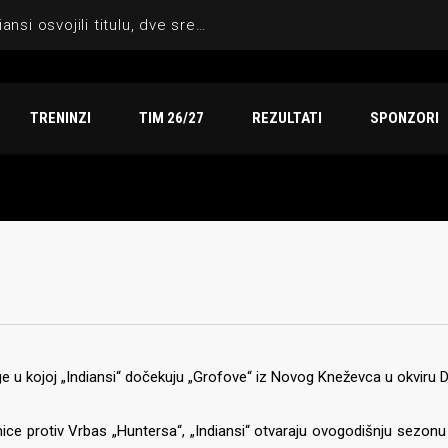
Sezona za pamćenje: Indiansi osvojili titulu, dve srebrne medalje i vicešampionat na Arena TV Sport finalu
TRENINZI
TIM 26/27
REZULTATI
SPONZORI
 u kojoj „Indiansi“ dočekuju „Grofove“ iz Novog Kneževca u okviru Div
ce protiv Vrbas „Huntersa“, „Indiansi“ otvaraju ovogodišnju sezonu