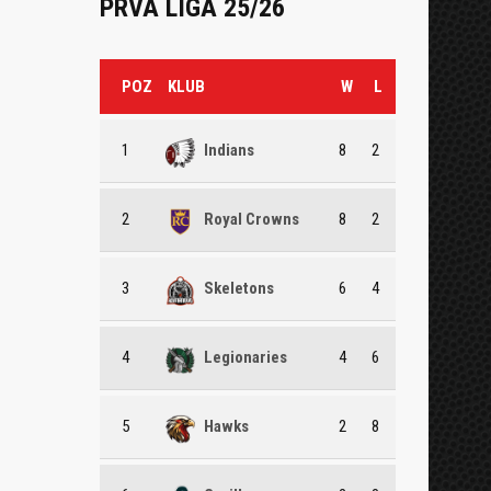
PRVA LIGA 25/26
POZ
KLUB
W
L
1
Indians
8
2
2
Royal Crowns
8
2
3
Skeletons
6
4
4
Legionaries
4
6
5
Hawks
2
8