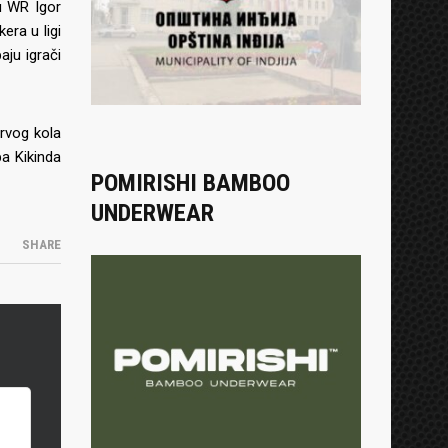
u WR Igor
era u ligi
aju igrači
prvog kola
a Kikinda
POMIRISHI BAMBOO
UNDERWEAR
SHARE