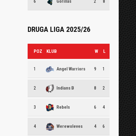
6
Gorillas
2
8
DRUGA LIGA 2025/26
POZ
KLUB
W
L
1
Angel Warriors
9
1
2
Indians B
8
2
3
Rebels
6
4
4
Werewoleves
4
6