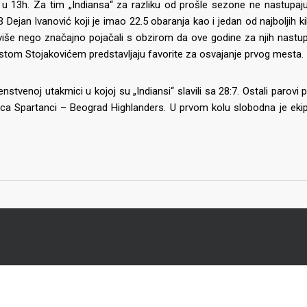
 13h. Za tim „Indiansa“ za razliku od prošle sezone ne nastupaj
B Dejan Ivanović koji je imao 22.5 obaranja kao i jedan od najboljih kik
e više nego značajno pojačali s obzirom da ove godine za njih nastup
tom Stojakovićem predstavljaju favorite za osvajanje prvog mesta.
tvenoj utakmici u kojoj su „Indiansi“ slavili sa 28:7. Ostali parovi 
ca Spartanci – Beograd Highlanders. U prvom kolu slobodna je ekip