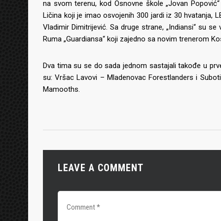
na svom terenu, kod Osnovne škole „Jovan Popović“ u
Ličina koji je imao osvojenih 300 jardi iz 30 hvatanja, L
Vladimir Dimitrijević. Sa druge strane, „Indiansi“ su s
Ruma „Guardiansa“ koji zajedno sa novim trenerom Kos
Dva tima su se do sada jednom sastajali takođe u prvens
su: Vršac Lavovi – Mladenovac Forestlanders i Suboti
Mamooths.
LEAVE A COMMENT