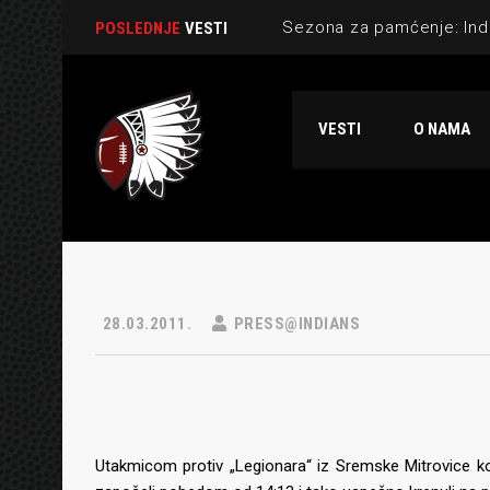
POSLEDNJE
VESTI
VESTI
O NAMA
28.03.2011.
PRESS@INDIANS
Utakmicom protiv „Legionara“ iz Sremske Mitrovice koj