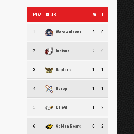
POZ
KLUB
W
L
1
Werewoleves
3
0
2
Indians
2
0
3
Raptors
1
1
4
Heroji
1
1
5
Orlovi
1
2
6
Golden Bears
0
2