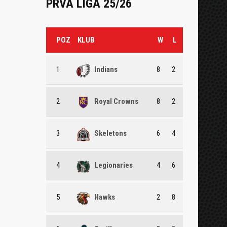
PRVA LIGA 25/26
POZ
KLUB
W
L
1
Indians
8
2
2
Royal Crowns
8
2
3
Skeletons
6
4
4
Legionaries
4
6
5
Hawks
2
8