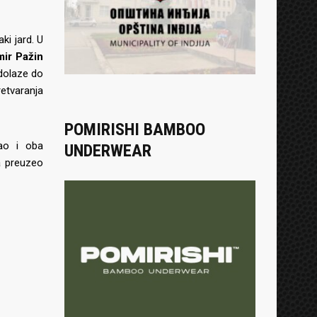
i jard. U
mir Pažin
dolaze do
etvaranja
POMIRISHI BAMBOO
o i oba
UNDERWEAR
a preuzeo