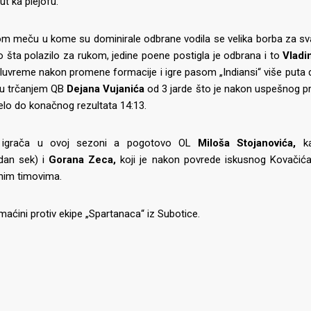
t ka plejofu.
m meču u kome su dominirale odbrane vodila se velika borba za svak
šta polazilo za rukom, jedine poene postigla je odbrana i to
Vladi
luvreme nakon promene formacije i igre pasom „Indiansi“ više puta 
ižu trčanjem QB
Dejana Vujanića
od 3 jarde što je nakon uspešnog pr
lo do konačnog rezultata 14:13.
ih igrača u ovoj sezoni a pogotovo OL
Miloša Stojanovića,
ka
dan sek) i
Gorana Zeca,
koji je nakon povrede iskusnog Kovačić
alnim timovima.
maćini protiv ekipe „Spartanaca“ iz Subotice.