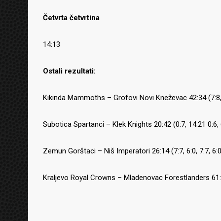
Četvrta četvrtina
14:13
Ostali rezultati:
Kikinda Mammoths – Grofovi Novi Kneževac 42:34 (7:8, 1
Subotica Spartanci – Klek Knights 20:42 (0:7, 14:21 0:6, 
Zemun Gorštaci – Niš Imperatori 26:14 (7:7, 6:0, 7:7, 6:0
Kraljevo Royal Crowns – Mladenovac Forestlanders 61:0 (