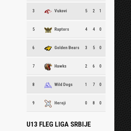
3
Vukovi
5
2
1
5
Raptors
4
4
0
6
Golden Bears
3
5
0
7
Hawks
2
6
0
8
Wild Dogs
1
7
0
9
Heroji
0
8
0
U13 FLEG LIGA SRBIJE