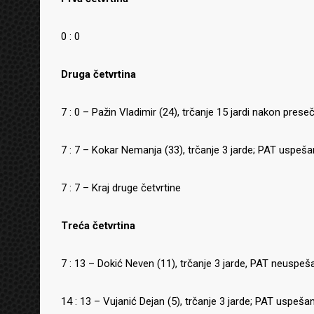
0 : 0
Druga četvrtina
7 : 0 – Pažin Vladimir (24), trčanje 15 jardi nakon pres
7 : 7 – Kokar Nemanja (33), trčanje 3 jarde; PAT uspeša
7 : 7 – Kraj druge četvrtine
Treća četvrtina
7 : 13 – Dokić Neven (11), trčanje 3 jarde, PAT neuspeš
14 : 13 – Vujanić Dejan (5), trčanje 3 jarde; PAT uspešan: