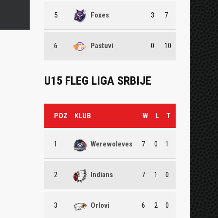
5
Foxes
3
7
6
Pastuvi
0
10
U15 FLEG LIGA SRBIJE
POZ
KLUB
W
L
T
1
Werewoleves
7
0
1
2
Indians
7
1
0
3
Orlovi
6
2
0