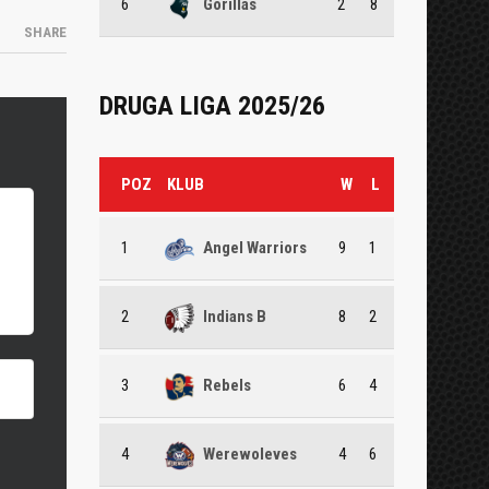
6
Gorillas
2
8
SHARE
DRUGA LIGA 2025/26
POZ
KLUB
W
L
1
Angel Warriors
9
1
2
Indians B
8
2
3
Rebels
6
4
4
Werewoleves
4
6