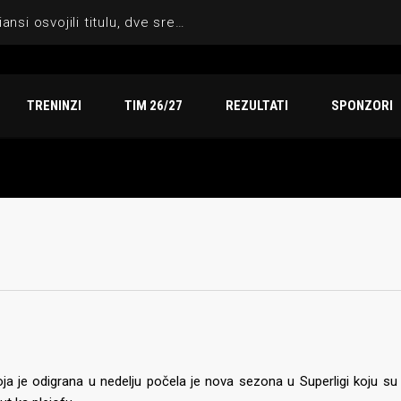
Sezona za pamćenje: Indiansi osvojili titulu, dve srebrne medalje i vicešampionat na Arena TV Sport finalu
TRENINZI
TIM 26/27
REZULTATI
SPONZORI
a je odigrana u nedelju počela je nova sezona u Superligi koju su 