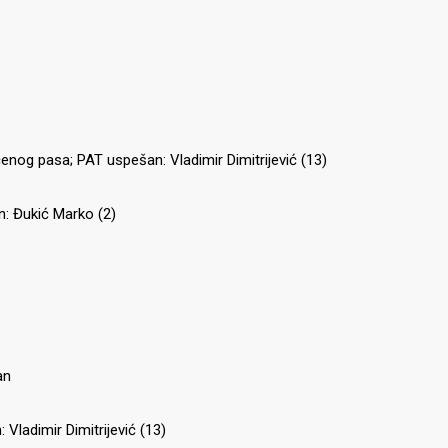
ečenog pasa; PAT uspešan: Vladimir Dimitrijević (13)
n: Đukić Marko (2)
an
 Vladimir Dimitrijević (13)