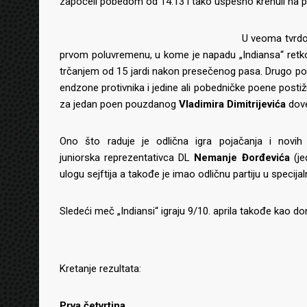
započeli pobedom od 14:13 i tako uspešno krenuli na pu
U veoma tvrdo
prvom poluvremenu, u kome je napadu „Indiansa“ retko 
trčanjem od 15 jardi nakon presečenog pasa. Drugo po
endzone protivnika i jedine ali pobedničke poene post
za jedan poen pouzdanog
Vladimira Dimitrijevića
dove
Ono što raduje je odlična igra pojačanja i nov
juniorska reprezentativca DL
Nemanje Đorđevića
(je
ulogu sejftija a takođe je imao odličnu partiju u specij
Sledeći meč „Indiansi“ igraju 9/10. aprila takođe kao do
Kretanje rezultata:
Prva četvrtina