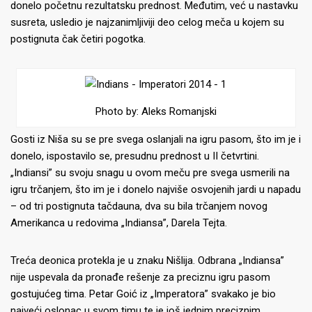
donelo početnu rezultatsku prednost. Međutim, već u nastavku
susreta, usledio je najzanimljiviji deo celog meča u kojem su
postignuta čak četiri pogotka.
Photo by: Aleks Romanjski
Gosti iz Niša su se pre svega oslanjali na igru pasom, što im je i
donelo, ispostavilo se, presudnu prednost u II četvrtini.
„Indiansi” su svoju snagu u ovom meču pre svega usmerili na
igru trčanjem, što im je i donelo najviše osvojenih jardi u napadu
– od tri postignuta tačdauna, dva su bila trčanjem novog
Amerikanca u redovima „Indiansa”, Darela Tejta.
Treća deonica protekla je u znaku Nišlija. Odbrana „Indiansa”
nije uspevala da pronađe rešenje za preciznu igru pasom
gostujućeg tima. Petar Goić iz „Imperatora” svakako je bio
najveći oslonac u svom timu te je još jednim preciznim