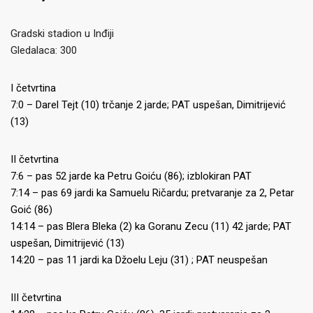
Gradski stadion u Inđiji
Gledalaca: 300
I četvrtina
7:0 – Darel Tejt (10) trčanje 2 jarde; PAT uspešan, Dimitrijević
(13)
II četvrtina
7:6 – pas 52 jarde ka Petru Goiću (86); izblokiran PAT
7:14 – pas 69 jardi ka Samuelu Ričardu; pretvaranje za 2, Petar
Goić (86)
14:14 – pas Blera Bleka (2) ka Goranu Zecu (11) 42 jarde; PAT
uspešan, Dimitrijević (13)
14:20 – pas 11 jardi ka Džoelu Leju (31) ; PAT neuspešan
III četvrtina