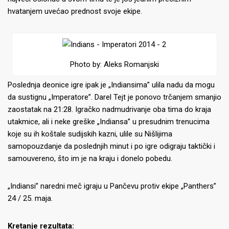
hvatanjem uvećao prednost svoje ekipe.
Photo by: Aleks Romanjski
Poslednja deonice igre ipak je „Indiansima” ulila nadu da mogu
da sustignu „Imperatore”. Darel Tejt je ponovo trčanjem smanjio
zaostatak na 21:28. Igračko nadmudrivanje oba tima do kraja
utakmice, ali i neke greške „Indiansa” u presudnim trenucima
koje su ih koštale sudijskih kazni, ulile su Nišlijima
samopouzdanje da poslednjih minut i po igre odigraju taktički i
samouvereno, što im je na kraju i donelo pobedu.
„Indiansi” naredni meč igraju u Pančevu protiv ekipe „Panthers”
24 / 25. maja.
Kretanje rezultata: