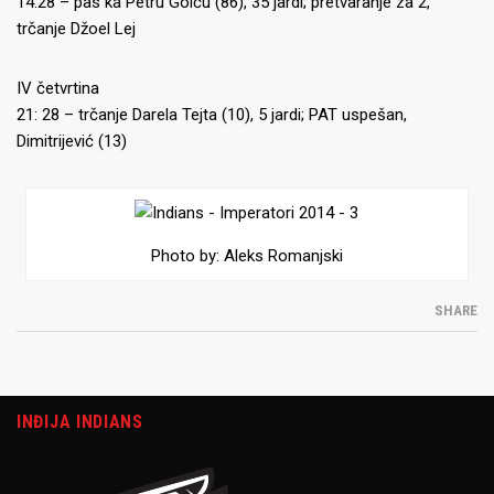
14:28 – pas ka Petru Goiću (86), 35 jardi; pretvaranje za 2,
trčanje Džoel Lej
IV četvrtina
21: 28 – trčanje Darela Tejta (10), 5 jardi; PAT uspešan,
Dimitrijević (13)
Photo by: Aleks Romanjski
SHARE
INĐIJA INDIANS