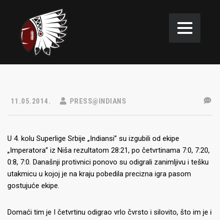
11.05.2014.
PRESS@INDIANS
U 4. kolu Superlige Srbije „Indiansi” su izgubili od ekipe
„Imperatora” iz Niša rezultatom 28:21, po četvrtinama 7:0, 7:20,
0:8, 7:0. Današnji protivnici ponovo su odigrali zanimljivu i tešku
utakmicu u kojoj je na kraju pobedila precizna igra pasom
gostujuće ekipe.
Domaći tim je I četvrtinu odigrao vrlo čvrsto i silovito, što im je i