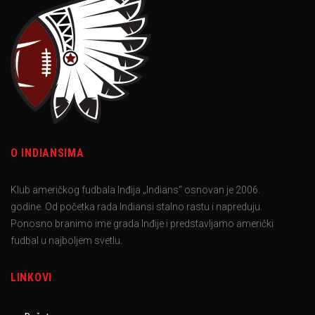
O INDIANSIMA
Klub američkog fudbala Inđija „Indians“ osnovan je 2006.
godine. Od početka rada Indiansi stalno rastu i napreduju.
Ponosno branimo ime grada Inđije i predstavljamo američki
fudbal u najboljem svetlu.
LINKOVI