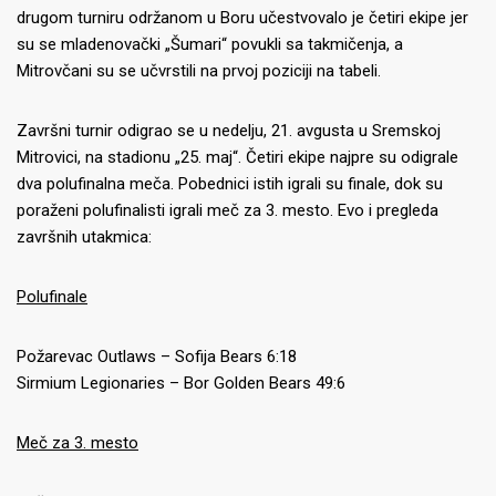
drugom turniru održanom u Boru učestvovalo je četiri ekipe jer
su se mladenovački „Šumari“ povukli sa takmičenja, a
Mitrovčani su se učvrstili na prvoj poziciji na tabeli.
Završni turnir odigrao se u nedelju, 21. avgusta u Sremskoj
Mitrovici, na stadionu „25. maj“. Četiri ekipe najpre su odigrale
dva polufinalna meča. Pobednici istih igrali su finale, dok su
poraženi polufinalisti igrali meč za 3. mesto. Evo i pregleda
završnih utakmica:
Polufinale
Požarevac Outlaws – Sofija Bears 6:18
Sirmium Legionaries – Bor Golden Bears 49:6
Meč za 3. mesto