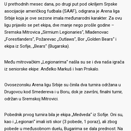
U prethodnih mesec dana, po drugi put pod okriljem Srpske
asocijacije američkog fudbala (SAAF), odigrana je Arena liga
Srbije koja je ove sezone imala međunarodni karakter. Za ovu
ligu prijavilo se pet ekipa, dve manje nego prošle godine –
Sremska Mitrovica „Sirmium Legionaries“, Mladenovac
„Forestlanders“, Požarevac „Outlaws“, Bor „Golden Bears“ i
ekipa iz Sofije, „Bears“ (Bugarska).
Među mitrovačkim „Legionarima“ našla su se i dva naša igrača
iz seniorske ekipe: Anđelko Markuš i Ivan Prskalo.
Ovosezonsku Arena ligu Srbije su činila dva turnira održana u
Drugovcu kod Smedereva i u Boru, dok je završni, finalni turnir,
održan u Sremskoj Mitrovici.
Pobednik prvog turnira bila je ekipa „Medveda“ iz Sofije. Oni su,
kao i „Legionari“ imali isti skor (3 pobede, 1 poraz), ali zbog
pobede u međusobnom duelu, Bugarima se dala prednost. Na