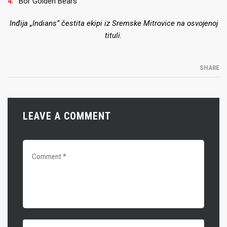
Bor Golden Bears
Inđija „Indians“ čestita ekipi iz Sremske Mitrovice na osvojenoj
tituli.
SHARE
LEAVE A COMMENT