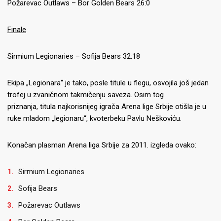
Požarevac Outlaws – Bor Golden Bears 26:0
Finale
Sirmium Legionaries – Sofija Bears 32:18
Ekipa „Legionara“ je tako, posle titule u flegu, osvojila još jedan
trofej u zvaničnom takmičenju saveza. Osim tog
priznanja, titula najkorisnijeg igrača Arena lige Srbije otišla je u
ruke mladom „legionaru“, kvoterbeku Pavlu Neškoviću.
Konačan plasman Arena liga Srbije za 2011. izgleda ovako:
Sirmium Legionaries
Sofija Bears
Požarevac Outlaws