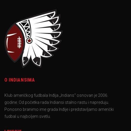
O INDIANSIMA
Klub američkog fudbala Inđija „Indians“ osnovan je 2006.
godine. Od početka rada Indiansi stalno rastu i napreduju.
Ponosno branimo ime grada Inđije i predstavljamo američki
fudbal u najboljem svetlu.