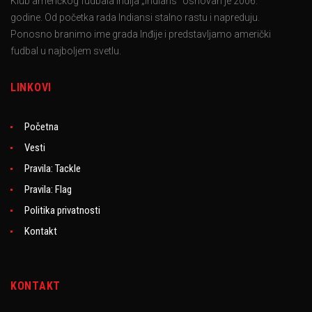
Klub američkog fudbala Inđija „Indians“ osnovan je 2006.
godine. Od početka rada Indiansi stalno rastu i napreduju.
Ponosno branimo ime grada Inđije i predstavljamo američki
fudbal u najboljem svetlu.
LINKOVI
Početna
Vesti
Pravila: Tackle
Pravila: Flag
Politika privatnosti
Kontakt
KONTAKT