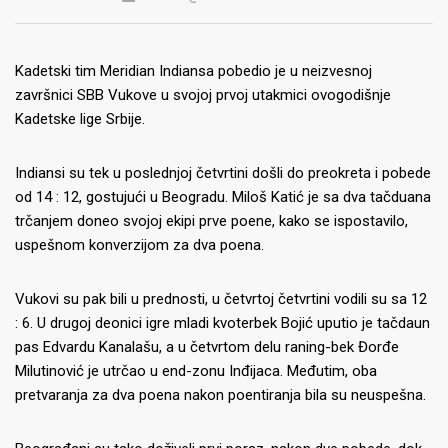
Kadetski tim Meridian Indiansa pobedio je u neizvesnoj
završnici SBB Vukove u svojoj prvoj utakmici ovogodišnje
Kadetske lige Srbije.
Indiansi su tek u poslednjoj četvrtini došli do preokreta i pobede
od 14 : 12, gostujući u Beogradu. Miloš Katić je sa dva tačduana
trčanjem doneo svojoj ekipi prve poene, kako se ispostavilo,
uspešnom konverzijom za dva poena.
Vukovi su pak bili u prednosti, u četvrtoj četvrtini vodili su sa 12
: 6. U drugoj deonici igre mladi kvoterbek Bojić uputio je tačdaun
pas Edvardu Kanalašu, a u četvrtom delu raning-bek Đorđe
Milutinović je utrčao u end-zonu Inđijaca. Međutim, oba
pretvaranja za dva poena nakon poentiranja bila su neuspešna.