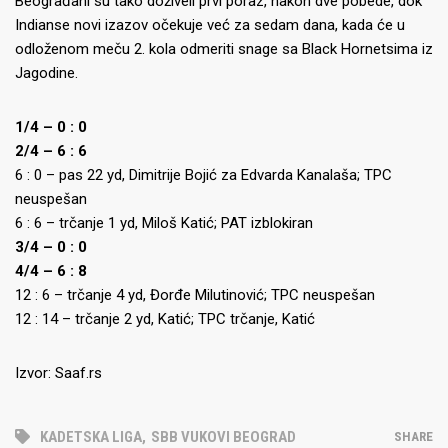
Beograđani su tako doživeli prvi poraz, nakon dve pobede, dok
Indianse novi izazov očekuje već za sedam dana, kada će u
odloženom meču 2. kola odmeriti snage sa Black Hornetsima iz
Jagodine.
1/4 – 0 : 0
2/4 – 6 : 6
6 : 0 – pas 22 yd, Dimitrije Bojić za Edvarda Kanalaša; TPC
neuspešan
6 : 6 – trčanje 1 yd, Miloš Katić; PAT izblokiran
3/4 – 0 : 0
4/4 – 6 : 8
12 : 6 – trčanje 4 yd, Đorđe Milutinović; TPC neuspešan
12 : 14 – trčanje 2 yd, Katić; TPC trčanje, Katić
Izvor: Saaf.rs
KADETSKA LIGA
,
SBB VUKOVI BEOGRAD
SHARE