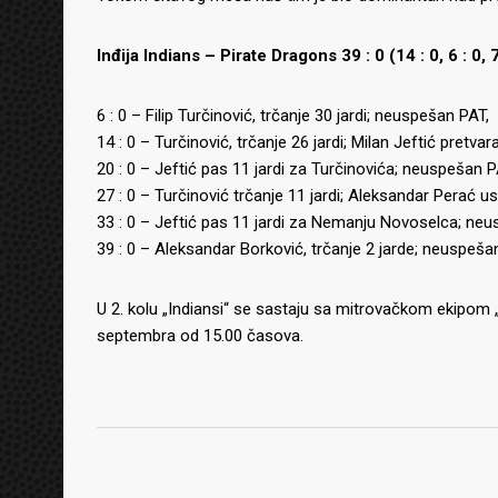
Inđija Indians – Pirate Dragons 39 : 0 (14 : 0, 6 : 0, 7 
6 : 0 – Filip Turčinović, trčanje 30 jardi; neuspešan PAT,
14 : 0 – Turčinović, trčanje 26 jardi; Milan Jeftić pretva
20 : 0 – Jeftić pas 11 jardi za Turčinovića; neuspešan P
27 : 0 – Turčinović trčanje 11 jardi; Aleksandar Perać 
33 : 0 – Jeftić pas 11 jardi za Nemanju Novoselca; ne
39 : 0 – Aleksandar Borković, trčanje 2 jarde; neuspeša
U 2. kolu „Indiansi“ se sastaju sa mitrovačkom ekipom 
septembra od 15.00 časova.