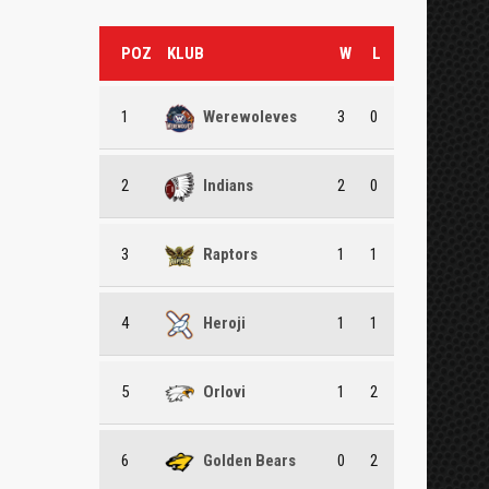
POZ
KLUB
W
L
1
Werewoleves
3
0
2
Indians
2
0
3
Raptors
1
1
4
Heroji
1
1
5
Orlovi
1
2
6
Golden Bears
0
2