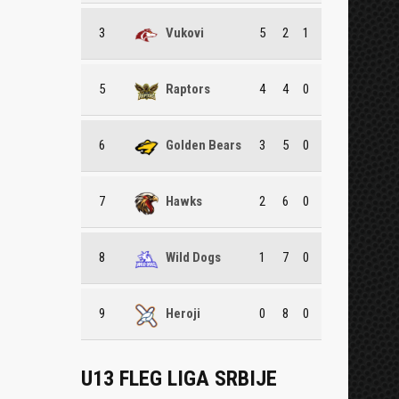
3
Vukovi
5
2
1
5
Raptors
4
4
0
6
Golden Bears
3
5
0
7
Hawks
2
6
0
8
Wild Dogs
1
7
0
9
Heroji
0
8
0
U13 FLEG LIGA SRBIJE