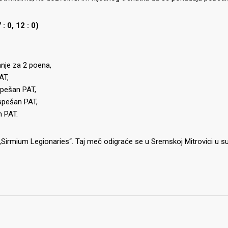
: 0, 12 : 0)
ranje za 2 poena,
AT,
uspešan PAT,
uspešan PAT,
n PAT.
„Sirmium Legionaries“. Taj meč odigraće se u Sremskoj Mitrovici u s