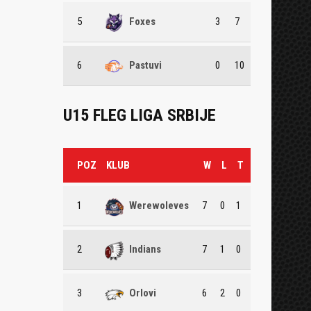
5
Foxes
3
7
6
Pastuvi
0
10
U15 FLEG LIGA SRBIJE
POZ
KLUB
W
L
T
1
Werewoleves
7
0
1
2
Indians
7
1
0
3
Orlovi
6
2
0