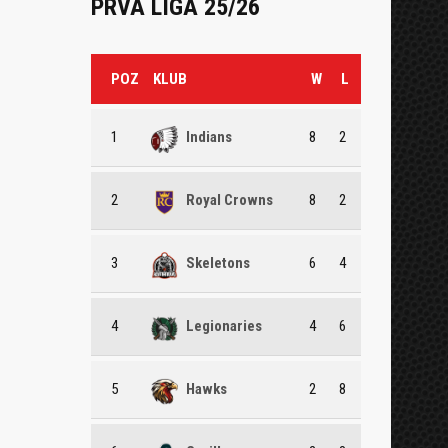
PRVA LIGA 25/26
POZ
KLUB
W
L
1
Indians
8
2
2
Royal Crowns
8
2
3
Skeletons
6
4
4
Legionaries
4
6
5
Hawks
2
8