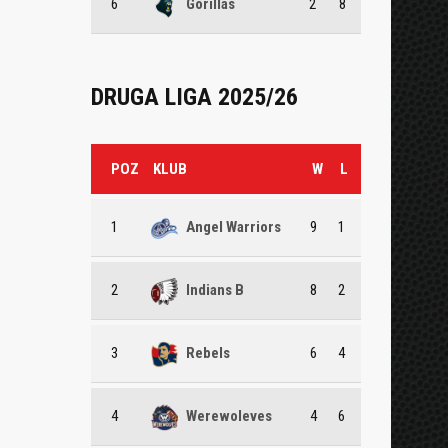
6
Gorillas
2
8
DRUGA LIGA 2025/26
POZ
KLUB
W
L
1
Angel Warriors
9
1
2
Indians B
8
2
3
Rebels
6
4
4
Werewoleves
4
6