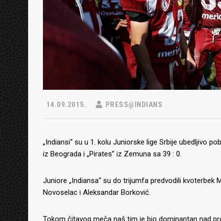
14.09.2015.
PRESS@INDIANS
„Indiansi“ su u 1. kolu Juniorske lige Srbije ubedljivo 
iz Beograda i „Pirates” iz Zemuna sa 39 : 0.
Juniore „Indiansa“ su do trijumfa predvodili kvoterbek Mi
Novoselac i Aleksandar Borković.
Tokom čitavog meča naš tim je bio dominantan nad prot