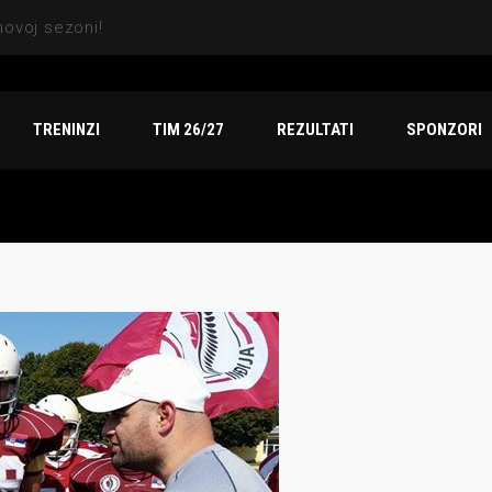
Sezona za pamćenje: Indiansi osvojili titulu, dve srebrne medalje i vicešampionat na Arena TV Sport finalu
TRENINZI
TIM 26/27
REZULTATI
SPONZORI