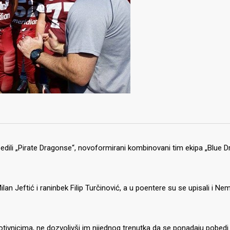
pobedili „Pirate Dragonse“, novoformirani kombinovani tim ekipa „Blue 
lan Jeftić i raninbek Filip Turčinović, a u poentere su se upisali i Ne
ivnicima, ne dozvolivši im nijednog trenutka da se ponadaju pobedi.