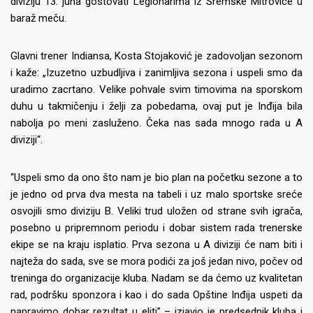
diviziju 13. juna gostovati Legionarima iz Sremske Mitrovice u
baraž meču.
Glavni trener Indiansa, Kosta Stojaković je zadovoljan sezonom
i kaže: „Izuzetno uzbudljiva i zanimljiva sezona i uspeli smo da
uradimo zacrtano. Velike pohvale svim timovima na sporskom
duhu u takmičenju i želji za pobedama, ovaj put je Inđija bila
nabolja po meni zasluženo. Čeka nas sada mnogo rada u A
diviziji“.
“Uspeli smo da ono što nam je bio plan na početku sezone a to
je jedno od prva dva mesta na tabeli i uz malo sportske sreće
osvojili smo diviziju B. Veliki trud uložen od strane svih igrača,
posebno u pripremnom periodu i dobar sistem rada trenerske
ekipe se na kraju isplatio. Prva sezona u A diviziji će nam biti i
najteža do sada, sve se mora podići za još jedan nivo, počev od
treninga do organizacije kluba. Nadam se da ćemo uz kvalitetan
rad, podršku sponzora i kao i do sada Opštine Inđija uspeti da
napravimo dobar rezultat u eliti” – izjavio je predsednik kluba i