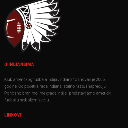
O INDIANSIMA
Klub američkog fudbala Inđija „Indians“ osnovan je 2006.
godine. Od početka rada Indiansi stalno rastu i napreduju.
Ponosno branimo ime grada Inđije i predstavljamo američki
fudbal u najboljem svetlu.
LINKOVI