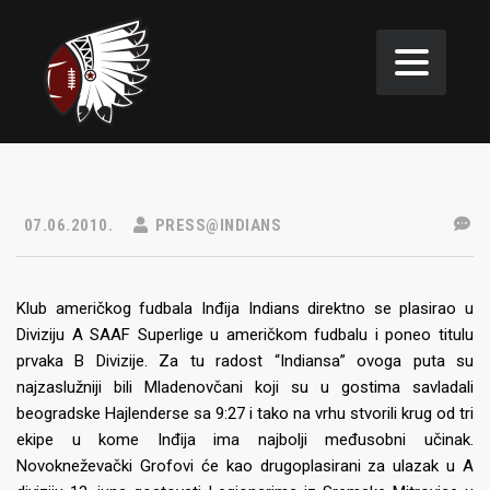
07.06.2010.
PRESS@INDIANS
Klub američkog fudbala Inđija Indians direktno se plasirao u
Diviziju A SAAF Superlige u američkom fudbalu i poneo titulu
prvaka B Divizije. Za tu radost “Indiansa” ovoga puta su
najzaslužniji bili Mladenovčani koji su u gostima savladali
beogradske Hajlenderse sa 9:27 i tako na vrhu stvorili krug od tri
ekipe u kome Inđija ima najbolji međusobni učinak.
Novokneževački Grofovi će kao drugoplasirani za ulazak u A