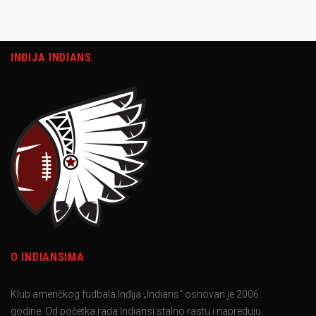
INĐIJA INDIANS
O INDIANSIMA
Klub američkog fudbala Inđija „Indians“ osnovan je 2006.
godine. Od početka rada Indiansi stalno rastu i napreduju.