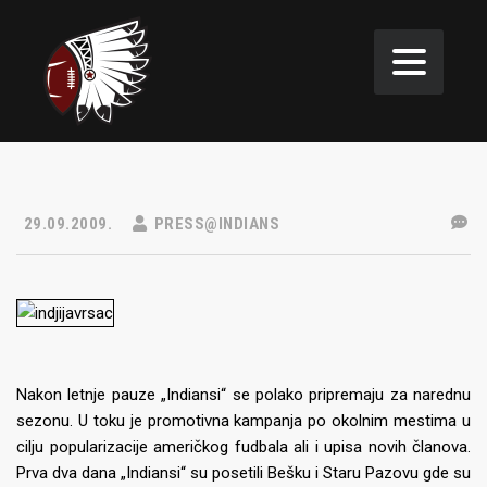
29.09.2009.
PRESS@INDIANS
Nakon letnje pauze „Indiansi“ se polako pripremaju za narednu
sezonu. U toku je promotivna kampanja po okolnim mestima u
cilju popularizacije američkog fudbala ali i upisa novih članova.
Prva dva dana „Indiansi“ su posetili Bešku i Staru Pazovu gde su