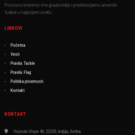
Ponosno branimo ime grada Inđije i predstavljamo američki
fudbal u najboljem svetlu.
LINKOVI
Početna
Vesti
Pravila: Tackle
Pravila: Flag
Politika privatnosti
Kontakt
KONTAKT
Vojvode Stepe 40, 22320, Indjija, Serbia