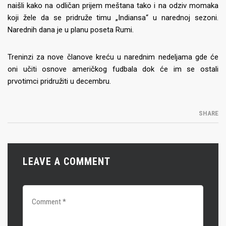
naišli kako na odličan prijem meštana tako i na odziv momaka
koji žele da se pridruže timu „Indiansa“ u narednoj sezoni.
Narednih dana je u planu poseta Rumi.
Treninzi za nove članove kreću u narednim nedeljama gde će
oni učiti osnove američkog fudbala dok će im se ostali
prvotimci pridružiti u decembru.
SHARE
LEAVE A COMMENT