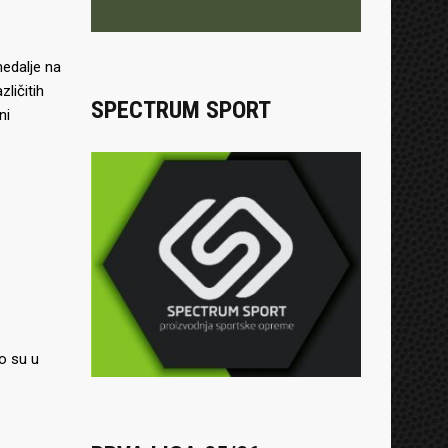
medalje na
ličitih
SPECTRUM SPORT
ni
ko su u