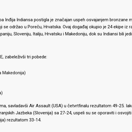
kipa Inđija Indiansa postigla je značajan uspeh osvajanjem bronzane 
se održao u Poreču, Hrvatska. Ovaj događaj okupio je 24 ekipe iz raz
iju, Sloveniju, Italiju, Hrvatsku i Makedoniju, dok su Indiansi bili jedi
E, zabeleživši tri pobede:
a Makedonija)
a)
rama, savladavši Air Assault (USA) u četvrtfinalu rezultatom 49-25. Ia
anjskih Jazbeka (Slovenija) sa 27-24, uspeli su se oporaviti i osvojiti
ja) rezultatom 33-14.