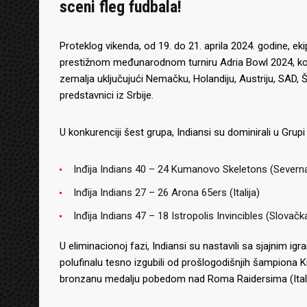
sceni fleg fudbala!
Proteklog vikenda, od 19. do 21. aprila 2024. godine, e
prestižnom međunarodnom turniru Adria Bowl 2024, koji 
zemalja uključujući Nemačku, Holandiju, Austriju, SAD, Špan
predstavnici iz Srbije.
U konkurenciji šest grupa, Indiansi su dominirali u Grupi 
Inđija Indians 40 – 24 Kumanovo Skeletons (Severn
Inđija Indians 27 – 26 Arona 65ers (Italija)
Inđija Indians 47 – 18 Istropolis Invincibles (Slovačk
U eliminacionoj fazi, Indiansi su nastavili sa sjajnim ig
polufinalu tesno izgubili od prošlogodišnjih šampiona Kr
bronzanu medalju pobedom nad Roma Raidersima (Itali