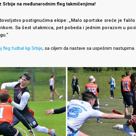
 iz Srbije na međunarodnim fleg takmičenjima!
adovoljstvo postignućima ekipe: „Malo sportske sreće je falilo
činkom. Sa šest utakmica, pet pobeda i jednim porazom u pos
gu.“
j fleg fudbal ligi Srbije
, sa ciljem da nastave sa uspešnim nastupima.