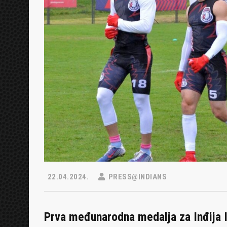
22.04.2024.
PRESS@INDIANS
Prva međunarodna medalja za Inđija I