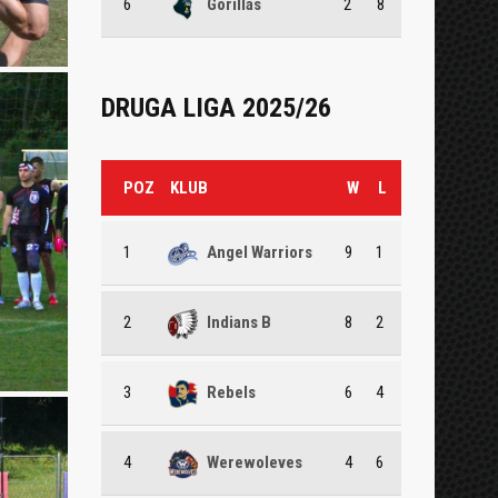
6
Gorillas
2
8
DRUGA LIGA 2025/26
POZ
KLUB
W
L
1
Angel Warriors
9
1
2
Indians B
8
2
3
Rebels
6
4
4
Werewoleves
4
6