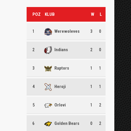
POZ
KLUB
W
L
1
Werewoleves
3
0
2
Indians
2
0
3
Raptors
1
1
4
Heroji
1
1
5
Orlovi
1
2
6
Golden Bears
0
2