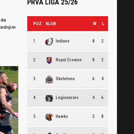
PRVA LIGA 25/26
 da
POZ
KLUB
W
L
lednjim
1
Indians
8
2
2
Royal Crowns
8
2
3
Skeletons
6
4
4
Legionaries
4
6
5
Hawks
2
8