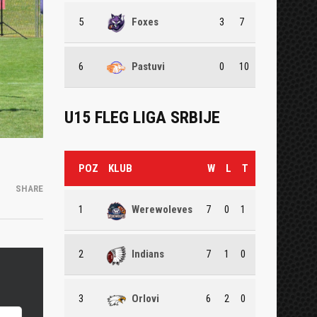
5
Foxes
3
7
6
Pastuvi
0
10
U15 FLEG LIGA SRBIJE
POZ
KLUB
W
L
T
SHARE
1
Werewoleves
7
0
1
2
Indians
7
1
0
3
Orlovi
6
2
0