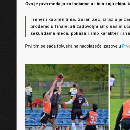
Ovo je prva medalja za Indianse a i bilo koju ekipu
Trener i kapiten tima, Goran Zec, izrazio je z
prođemo u finale, ali zadovoljni smo našim u
sekundama meča, pokazali smo karakter i sna
Prvi tim se sada fokusira na nadolazeće izazove u
Prvo