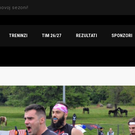
Sezona za pamćenje: Indiansi osvojili titulu, dve srebrne medalje i vicešampionat na Arena TV Sport finalu
TRENINZI
TIM 26/27
REZULTATI
SPONZORI