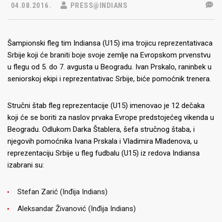
04.08.2016.
PRESS@INDIANS
Šampionski fleg tim Indiansa (U15) ima trojicu reprezentativaca
Srbije koji će braniti boje svoje zemlje na Evropskom prvenstvu
u flegu od 5. do 7. avgusta u Beogradu. Ivan Prskalo, raninbek u
seniorskoj ekipi i reprezentativac Srbije, biće pomoćnik trenera.
Stručni štab fleg reprezentacije (U15) imenovao je 12 dečaka
koji će se boriti za naslov prvaka Evrope predstojećeg vikenda u
Beogradu. Odlukom Darka Štablera, šefa stručnog štaba, i
njegovih pomoćnika Ivana Prskala i Vladimira Mladenova, u
reprezentaciju Srbije u fleg fudbalu (U15) iz redova Indiansa
izabrani su:
Stefan Zarić (Inđija Indians)
Aleksandar Živanović (Inđija Indians)