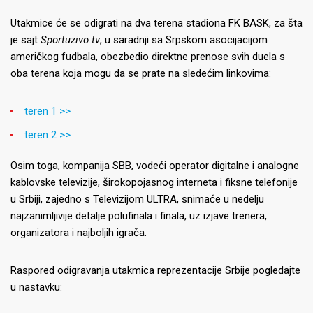
Utakmice će se odigrati na dva terena stadiona FK BASK, za šta
je sajt
Sportuzivo.tv
, u saradnji sa Srpskom asocijacijom
američkog fudbala, obezbedio direktne prenose svih duela s
oba terena koja mogu da se prate na sledećim linkovima:
teren 1 >>
teren 2 >>
Osim toga, kompanija SBB, vodeći operator digitalne i analogne
kablovske televizije, širokopojasnog interneta i fiksne telefonije
u Srbiji, zajedno s Televizijom ULTRA, snimaće u nedelju
najzanimljivije detalje polufinala i finala, uz izjave trenera,
organizatora i najboljih igrača.
Raspored odigravanja utakmica reprezentacije Srbije pogledajte
u nastavku: