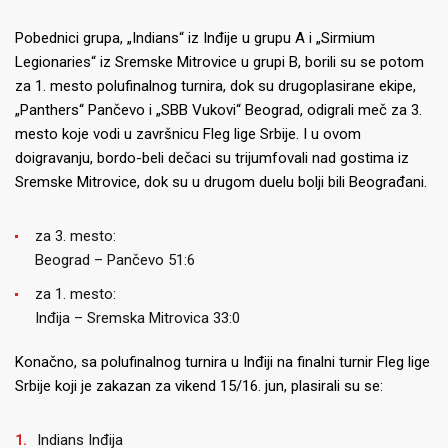
Pobednici grupa, „Indians“ iz Inđije u grupu A i „Sirmium
Legionaries“ iz Sremske Mitrovice u grupi B, borili su se potom
za 1. mesto polufinalnog turnira, dok su drugoplasirane ekipe,
„Panthers“ Pančevo i „SBB Vukovi“ Beograd, odigrali meč za 3.
mesto koje vodi u završnicu Fleg lige Srbije. I u ovom
doigravanju, bordo-beli dečaci su trijumfovali nad gostima iz
Sremske Mitrovice, dok su u drugom duelu bolji bili Beograđani.
za 3. mesto:
Beograd – Pančevo 51:6
za 1. mesto:
Inđija – Sremska Mitrovica 33:0
Konačno, sa polufinalnog turnira u Inđiji na finalni turnir Fleg lige
Srbije koji je zakazan za vikend 15/16. jun, plasirali su se:
Indians Inđija