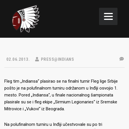
02.06.2013.
PRESS@INDIANS
Fleg tim „Indiansa“ plasirao se na finalni turnir Fleg lige Srbije
pošto je na polufinalnom turniru održanom u Inđiji osvojio 1.
mesto. Pored „Indiansa“, u finale nacionalnog šampionata
plasirale su se i fleg ekipe „Sirmium Legionaries“ iz Sremske
Mitrovice i „Vukovi“ iz Beograda.
Na polufinalnom turniru u Inđiji učestvovale su po tri