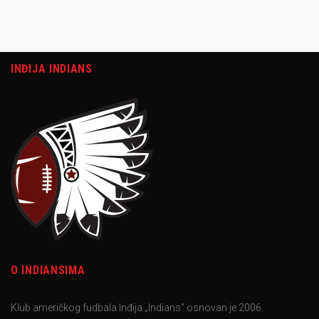
INĐIJA INDIANS
O INDIANSIMA
Klub američkog fudbala Inđija „Indians“ osnovan je 2006.