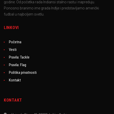
godine. Od početka rada Indiansi stalno rastu i napreduju.
Ponosno branimo ime grada Inđije i predstavljamo američki
fudbal u najboljem svetlu.
LINKOVI
Početna
Vesti
Pravila: Tackle
Pravila: Flag
Politika privatnosti
Kontakt
KONTAKT