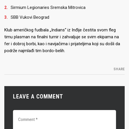
Sirmium Legionaries Sremska Mitrovica
SBB Vukovi Beograd
Klub američkog fudbala „Indians“ iz Inđije čestita svom fleg
timu plasman na finalni turnir i zahvaljuje se svim ekipama na
fer i dobroj borbi, kao i navijačima i prijateljima koji su došli da
podrže najmlađi tim bordo-belih.
SHARE
LEAVE A COMMENT