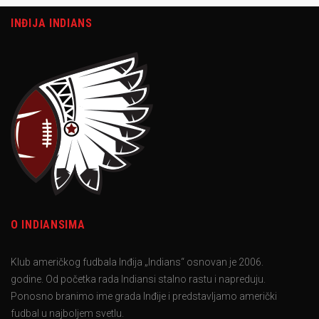
INĐIJA INDIANS
O INDIANSIMA
Klub američkog fudbala Inđija „Indians“ osnovan je 2006.
godine. Od početka rada Indiansi stalno rastu i napreduju.
Ponosno branimo ime grada Inđije i predstavljamo američki
fudbal u najboljem svetlu.