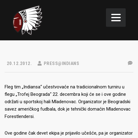
20.12.2012.
PRESS@INDIANS
Fleg tim „Indiansa“ učestvovaće na tradicionalnom turniru u
flegu „Trofej Beograda“ 22. decembra koji će se i ove godine
održati u sportskoj hali Mladenovac. Organizator je Beogradski
savez američkog fudbala, dok je tehnički domaćin Mladenovac
Forestlendersi.
Ove godine čak devet ekipa je prijavilo učešće, pa je organizator