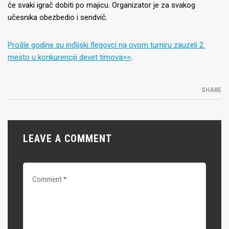
će svaki igrač dobiti po majicu. Organizator je za svakog
učesnika obezbedio i sendvič.
Prošle godine su inđijski flegovci na ovom turniru zauzeli 2.
mesto u konkurenciji devet timova>>
.
SHARE
LEAVE A COMMENT