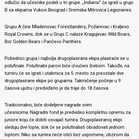
odlučio da učesnike podeli u tri grupe. „Indiansi“ će igrati u grupi
B sa ekipama Vukovi Beograd i Sremska Mitrovica Legionaries.
Grupu A čine Mladenovac Forestlanders, Požarevac i Kraljevo
Royal Crowns, dok se u Grupi C nalaze Kragujevac Wild Boars,
Bor Golden Bears i Pančevo Panthers.
Pobednici grupa i najbolja drugoplasirana ekipa plasiraće se u
polufinale. Polufinalni parovi biće izvučeni žrebom. Takođe, na
turniru će se igrati i utakmica za 5. mesto za preostale dve
drugoplasirane ekipe po grupama. Takmičenje počinje u 9
časova ujutru i predviđeno je da traje do 18 časova.
Tradicionalno, biće dodeljene nagrade svim
učesnicima. Nagradni fond je predvideo kompletnu opremu za
juniore koju će dobiti osvajač turnira. Drugoplasiranoj ekipi
sleduju dve lopte, dok će se polufinalisti obradovati jednom
loptom. Niko sa turnira neće otići bez uspomene, obzirom da