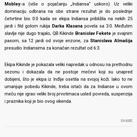
Mobley
-a (više o pojačanju „Indiansa“ uskoro). Uz veliki
dominaciju odbrana na obe strane rezultat je do poslednje
četvrtine bio 0:0 kada se ekipa Indiansa približila na nekih 25
jardi i fild golom rukija
Darka Klasana
povela sa 3:0. Međutim
slavlje nije dugo trajalo, QB Kikinde
Branislav Fekete
je svajnim
pasom, sa 12 jardi od svoje enzone, za
Stanislava Almašija
presudio Indiansima za konačan rezultat od 6:3.
Ekipa Kikinde je pokazala veliki napredak u odnosu na prethodnu
sezonu i dokazala da ne postoje mečevi koji su unapred
dobijeni, što je ekipa iz Inđije osetila na svojoj koži. Iako to ne
umanjuje pobedu Kikinde, treba istaći da za Indianse u ovom
meču nije igrao veliki broj prvotimaca usled povreda, suspenzija
i praznika koji je bio ovog vikenda.
SHARE