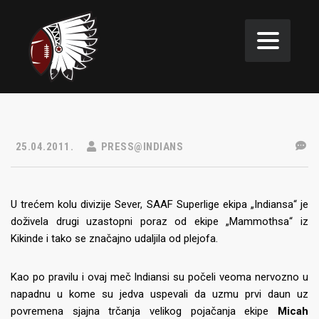
25.04.2011.
PRESS@INDIANS
U trećem kolu divizije Sever, SAAF Superlige ekipa „Indiansa“ je
doživela drugi uzastopni poraz od ekipe „Mammothsa“ iz
Kikinde i tako se značajno udaljila od plejofa.
Kao po pravilu i ovaj meč Indiansi su počeli veoma nervozno u
napadnu u kome su jedva uspevali da uzmu prvi daun uz
povremena sjajna trčanja velikog pojačanja ekipe
Micah