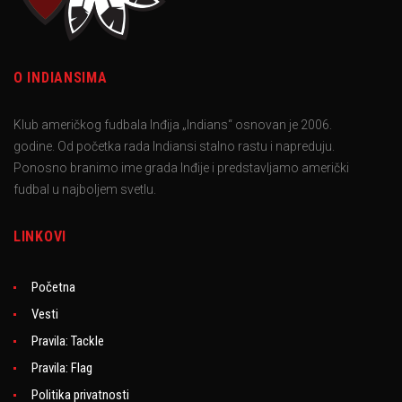
O INDIANSIMA
Klub američkog fudbala Inđija „Indians“ osnovan je 2006.
godine. Od početka rada Indiansi stalno rastu i napreduju.
Ponosno branimo ime grada Inđije i predstavljamo američki
fudbal u najboljem svetlu.
LINKOVI
Početna
Vesti
Pravila: Tackle
Pravila: Flag
Politika privatnosti