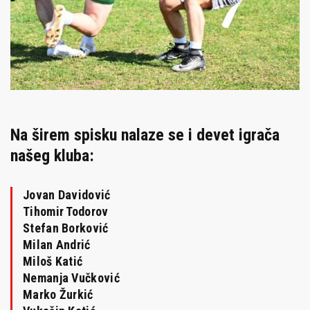
Na širem spisku nalaze se i devet igrača
našeg kluba:
Jovan Davidović
Tihomir Todorov
Stefan Borković
Milan Andrić
Miloš Katić
Nemanja Vučković
Marko Žurkić