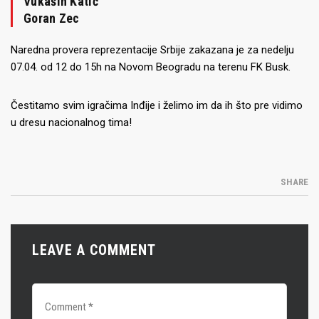
Vukašin Katić
Goran Zec
Naredna provera reprezentacije Srbije zakazana je za nedelju
07.04. od 12 do 15h na Novom Beogradu na terenu FK Busk.
Čestitamo svim igračima Inđije i želimo im da ih što pre vidimo
u dresu nacionalnog tima!
SHARE
LEAVE A COMMENT