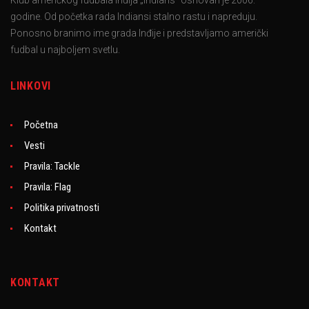
Klub američkog fudbala Inđija „Indians“ osnovan je 2006.
godine. Od početka rada Indiansi stalno rastu i napreduju.
Ponosno branimo ime grada Inđije i predstavljamo američki
fudbal u najboljem svetlu.
LINKOVI
Početna
Vesti
Pravila: Tackle
Pravila: Flag
Politika privatnosti
Kontakt
KONTAKT