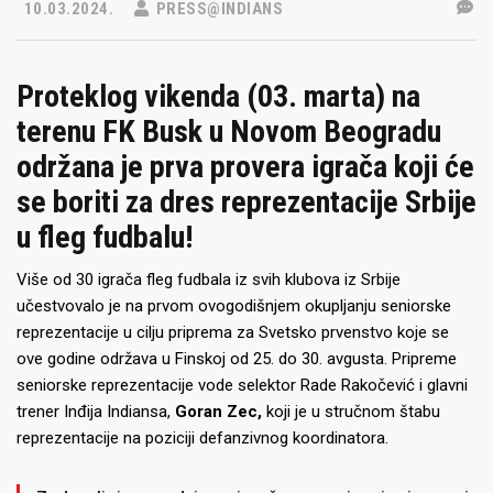
10.03.2024.
PRESS@INDIANS
Proteklog vikenda (03. marta) na
terenu FK Busk u Novom Beogradu
održana je prva provera igrača koji će
se boriti za dres reprezentacije Srbije
u fleg fudbalu!
Više od 30 igrača fleg fudbala iz svih klubova iz Srbije
učestvovalo je na prvom ovogodišnjem okupljanju seniorske
reprezentacije u cilju priprema za Svetsko prvenstvo koje se
ove godine održava u Finskoj od 25. do 30. avgusta. Pripreme
seniorske reprezentacije vode selektor Rade Rakočević i glavni
trener Inđija Indiansa,
Goran Zec,
koji je u stručnom štabu
reprezentacije na poziciji defanzivnog koordinatora.