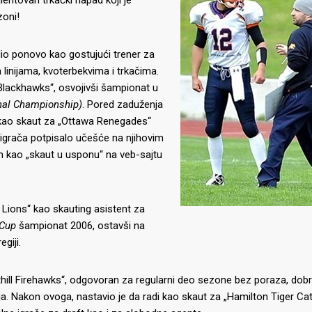
lentovan trkački napad koji je
zoni!
dio ponovo kao gostujući trener za
linijama, kvoterbekvima i trkačima.
 Blackhawks“, osvojivši šampionat u
nal Championship)
. Pored zaduženja
e kao skaut za „Ottawa Renegades“
 igrača potpisalo učešće na njihovim
an kao „skaut u usponu“ na veb-sajtu
 Lions“ kao skauting asistent za
 Cup
šampionat 2006, ostavši na
egiji.
thill Firehawks“, odgovoran za regularni deo sezone bez poraza, dob
 Nakon ovoga, nastavio je da radi kao skaut za „Hamilton Tiger Cat