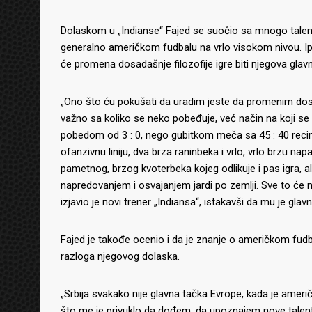
Dolaskom u „Indianse“ Fajed se suočio sa mnogo talentov
generalno američkom fudbalu na vrlo visokom nivou. Ip
će promena dosadašnje filozofije igre biti njegova glavn
„Ono što ću pokušati da uradim jeste da promenim dosada
važno sa koliko se neko pobeđuje, već način na koji se p
pobedom od 3 : 0, nego gubitkom meča sa 45 : 40 rec
ofanzivnu liniju, dva brza raninbeka i vrlo, vrlo brzu na
pametnog, brzog kvoterbeka kojeg odlikuje i pas igra, al
napredovanjem i osvajanjem jardi po zemlji. Sve to će 
izjavio je novi trener „Indiansa“, istakavši da mu je glavni
Fajed je takođe ocenio i da je znanje o američkom fudbal
razloga njegovog dolaska.
„Srbija svakako nije glavna tačka Evrope, kada je američ
što me je privuklo da dođem, da upoznajem nove talente