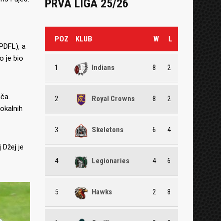
PRVA LIGA 25/26
POZ
KLUB
W
L
(PDFL), a
o je bio
1
Indians
8
2
ača.
2
Royal Crowns
8
2
lokalnih
3
Skeletons
6
4
 Džej je
4
Legionaries
4
6
5
Hawks
2
8