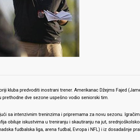
toriji kluba predvoditi inostrani trener. Amerikanac Džejms Fajed (Jam
e u prethodne dve sezone uspešno vodio seniorski tim.
ujući sa intenzivnim treninzima i pripremama za novu sezonu. Igračima
ja obiluje iskustvima u treniranju i skautiranju na jut, srednjoškolsk
dska fudbalska liga, arena fudbal, Evropa i NFL) i iz dosadašnje pr