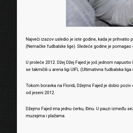
Najveći izazov usledio je iste godine, kada je prihvatio 
(Nemačke fudbalske lige). Sledeće godine je pomagao e
U proleće 2012. Džej Džej Fajed je još jednom napustio Ev
se takmičili u arena ligi UIFL (Ultimativna fudbalska li
Tokom boravka na Floridi, Džejms Fajed je dobio poziv 
od jeseni 2012.
Džejms Fajed ima jednu ćerku, Đinu. U pauzi između se
muzejima i plažama.