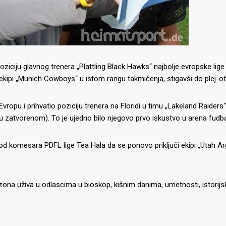
poziciju glavnog trenera „Plattling Black Hawks“ najbolje evropske lig
kipi „Munich Cowboys“ u istom rangu takmičenja, stigavši do plej-of
ropu i prihvatio poziciju trenera na Floridi u timu „Lakeland Raiders“,
ga u zatvorenom). To je ujedno bilo njegovo prvo iskustvo u arena fudba
od komesara PDFL lige Tea Hala da se ponovo priključi ekipi „Utah A
zona uživa u odlascima u bioskop, kišnim danima, umetnosti, istorijs