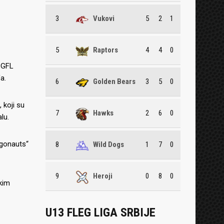
3
Vukovi
5
2
1
5
Raptors
4
4
0
e GFL
a.
6
Golden Bears
3
5
0
 koji su
7
Hawks
2
6
0
lu.
rgonauts“
8
Wild Dogs
1
7
0
9
Heroji
0
8
0
kim
U13 FLEG LIGA SRBIJE