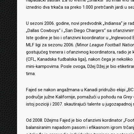
napadački sastav. Za to vreme „Sharksi“ su imali vrlo ta
iznedrio dva trkača sa preko 1.000 pretrčanih jardi u se
U sezoni 2006. godine, novi predvodnik „Indiansa“ je ra
„Dallas Cowboys“ i „San Diego Chargers“ sa ofanzivnim 
Iste godine je bio i ofanzivni koordinator u „Inglewood
MLF ligi za sezonu 2006.
(Minor League Football Natio
gostujućeg trenera i ofanzivnog koordinatora, radio j
(CFL, Kanadska fudbalska liga), nakon čega je nekoliko
mini-kampovima. Posle ovoga, Džej Džej je bio etiketir
tima.
Fajed se nakon angažmana u Kanadi pridružio ekipi „BC
područje južne Kalifornije, pomažući u pohodu na
Grey
istoj poziciji i 2007. skautirajući talente u jugozapadnoj r
Od 2008. Džejms Fajed je bio ofanzivni kordinator „Foo
balansiranim napadom pasom i efikasnom igrom trčanja.