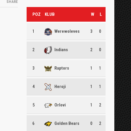
SHARE
POZ
KLUB
W
L
1
Werewoleves
3
0
2
Indians
2
0
3
Raptors
1
1
4
Heroji
1
1
5
Orlovi
1
2
6
Golden Bears
0
2