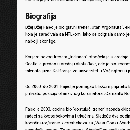
Biografija
Džej Džej Fajed je bio glavni trener „Utah Argonauts“, ek
koja je sarađivala sa NFL-om. Iako se odigrala samo je
najbolji skor lige.
Karijera novog trenera „Indiansa“ otpočela je u srednjoj 
Odatle je prešao u srednju školu
Blair
, gde je bio imeno
talenata južne Kalifornije za univerzitet u Vašingtonu i 
Od 2000. do 2001. Fajed je pomagao bliskom prijatelju k
prihvatio poziciju ofanzivnog kordinatora „Camarillo 
Fajed je 2003. godine bio ‘gostujući trener’ napada eki
radeći sa kvoterbekovima i trkačima. Sledeće dve godin
koordinator/trener kvoterbekova za „West Coast Sharks“