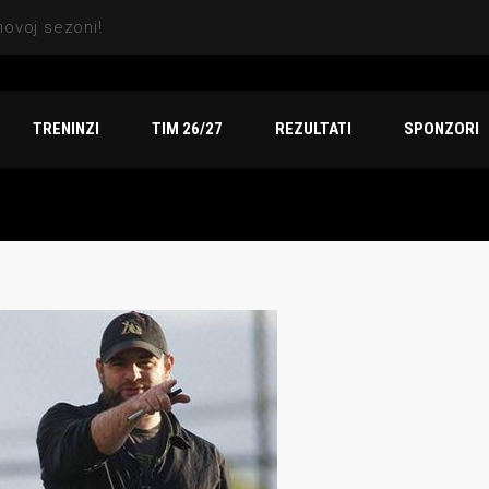
Sezona za pamćenje: Indiansi osvojili titulu, dve srebrne medalje i vicešampionat na Arena TV Sport finalu
TRENINZI
TIM 26/27
REZULTATI
SPONZORI