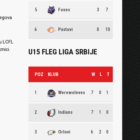
5
Foxes
3
7
Njegova
6
Pastuvi
0
10
nu LCFL
mici.
U15 FLEG LIGA SRBIJE
POZ
KLUB
W
L
T
1
Werewoleves
7
0
1
2
Indians
7
1
0
3
Orlovi
6
2
0