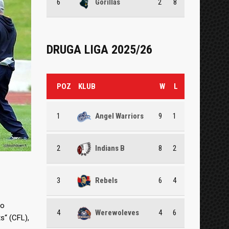
6
Gorillas
2
8
DRUGA LIGA 2025/26
POZ
KLUB
W
L
1
Angel Warriors
9
1
2
Indians B
8
2
3
Rebels
6
4
ro
4
Werewoleves
4
6
s“ (CFL),