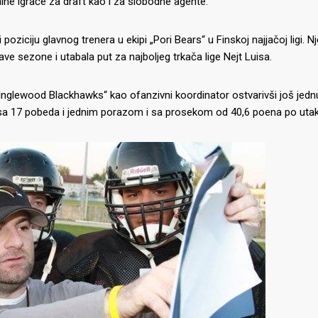
alne igrače za draft kao i za slobodne agente.
poziciju glavnog trenera u ekipi „Pori Bears“ u Finskoj najjačoj ligi. 
ve sezone i utabala put za najboljeg trkača lige Nejt Luisa.
„Inglewood Blackhawks“ kao ofanzivni koordinator ostvarivši još jed
nu sa 17 pobeda i jednim porazom i sa prosekom od 40,6 poena po utak