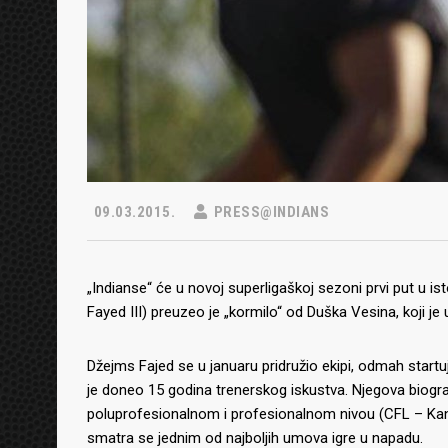
09.03.2015.
PRESS@INDIANS
„Indianse“ će u novoj superligaškoj sezoni prvi put u is
Fayed III) preuzeo je „kormilo“ od Duška Vesina, koji j
Džejms Fajed se u januaru pridružio ekipi, odmah start
je doneo 15 godina trenerskog iskustva. Njegova biografi
poluprofesionalnom i profesionalnom nivou (CFL – Kana
smatra se jednim od najboljih umova igre u napadu.