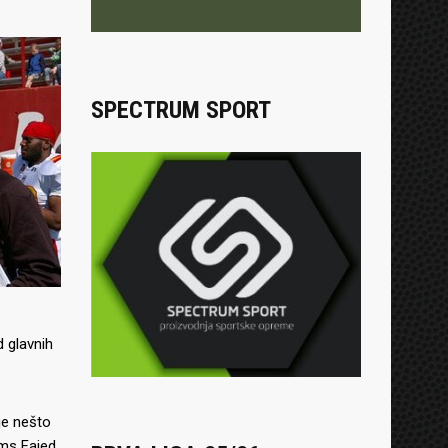
SPECTRUM SPORT
d glavnih
 je nešto
ms Fajed.