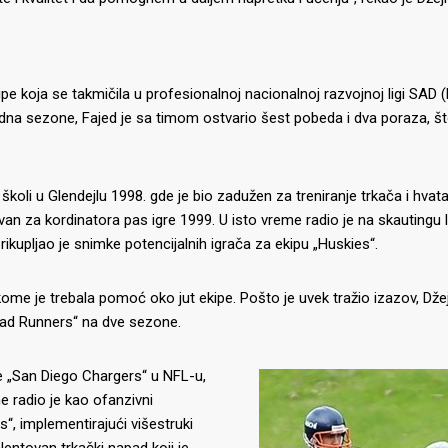
ipe koja se takmičila u profesionalnoj nacionalnoj razvojnoj ligi SAD 
dna sezone, Fajed je sa timom ostvario šest pobeda i dva poraza, št
školi u Glendejlu 1998. gde je bio zadužen za treniranje trkača i hvat
van za kordinatora pas igre 1999. U isto vreme radio je na skautingu 
prikupljao je snimke potencijalnih igrača za ekipu „Huskies“.
ome je trebala pomoć oko jut ekipe. Pošto je uvek tražio izazov, Džej
Road Runners“ na dve sezone.
pe „San Diego Chargers“ u NFL-u,
e radio je kao ofanzivni
, implementirajući višestruki