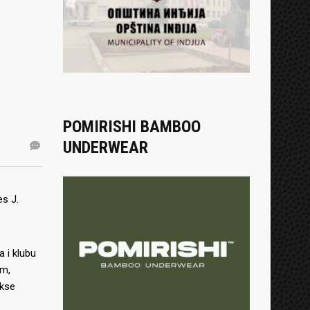
POMIRISHI BAMBOO
UNDERWEAR
es J.
 i klubu
om,
akse