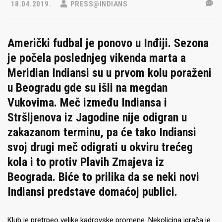
18.04.2019.
PRESS@INDIANS
Američki fudbal je ponovo u Inđiji. Sezona
je počela poslednjeg vikenda marta a
Meridian Indiansi su u prvom kolu poraženi
u Beogradu gde su išli na megdan
Vukovima. Meč između Indiansa i
Stršljenova iz Jagodine nije odigran u
zakazanom terminu, pa će tako Indiansi
svoj drugi meč odigrati u okviru trećeg
kola i to protiv Plavih Zmajeva iz
Beograda. Biće to prilika da se neki novi
Indiansi predstave domaćoj publici.
Klub je pretrpeo velike kadrovske promene. Nekolicina igrača je