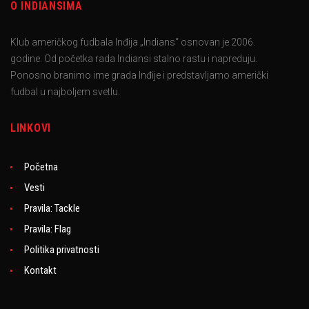
O INDIANSIMA
Klub američkog fudbala Inđija „Indians“ osnovan je 2006.
godine. Od početka rada Indiansi stalno rastu i napreduju.
Ponosno branimo ime grada Inđije i predstavljamo američki
fudbal u najboljem svetlu.
LINKOVI
Početna
Vesti
Pravila: Tackle
Pravila: Flag
Politika privatnosti
Kontakt