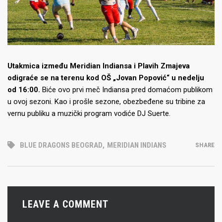
Utakmica između Meridian Indiansa i Plavih Zmajeva
odigraće se na terenu kod OŠ „Jovan Popović“ u nedelju
od 16:00.
Biće ovo prvi meč Indiansa pred domaćom publikom
u ovoj sezoni. Kao i prošle sezone, obezbeđene su tribine za
vernu publiku a muzički program vodiće DJ Suerte.
BLUE DRAGONS BEOGRAD
,
MERIDIAN INDIANS
SHARE
LEAVE A COMMENT