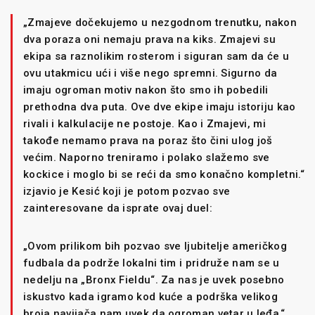
„Zmajeve dočekujemo u nezgodnom trenutku, nakon
dva poraza oni nemaju prava na kiks. Zmajevi su
ekipa sa raznolikim rosterom i siguran sam da će u
ovu utakmicu ući i više nego spremni. Sigurno da
imaju ogroman motiv nakon što smo ih pobedili
prethodna dva puta. Ove dve ekipe imaju istoriju kao
rivali i kalkulacije ne postoje. Kao i Zmajevi, mi
takođe nemamo prava na poraz što čini ulog još
većim. Naporno treniramo i polako slažemo sve
kockice i moglo bi se reći da smo konačno kompletni.“
izjavio je Kesić koji je potom pozvao sve
zainteresovane da isprate ovaj duel:
„Ovom prilikom bih pozvao sve ljubitelje američkog
fudbala da podrže lokalni tim i pridruže nam se u
nedelju na „Bronx Fieldu“. Za nas je uvek posebno
iskustvo kada igramo kod kuće a podrška velikog
broja navijača nam uvek da ogroman vetar u leđa.“