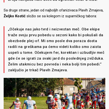
Sa druge strane, jedan od najboljih ofanizivaca Plavih Zmajeva,
Željko Kostić
složio se sa kolegom iz suparničkog tabora:
„Očekuje nas jako tvrd i neizvestan meč. Obe ekipe
traže svoju prvu pobedu u sezoni kako bi pokušali da
obezbede plej-of. Mi smo posle dva poraza dosta
radili na greškama pa ćemo videti koliko smo zaista
uspeli u tome. Očekujem fer, korektan i uzbudljiv meč
gde će se igrati za svaki jard do poslednjeg zvižduka.
Želim utakmicu bez povreda i neka bolji tim pobedi.“
zaključio je trkač Plavih Zmajeva.