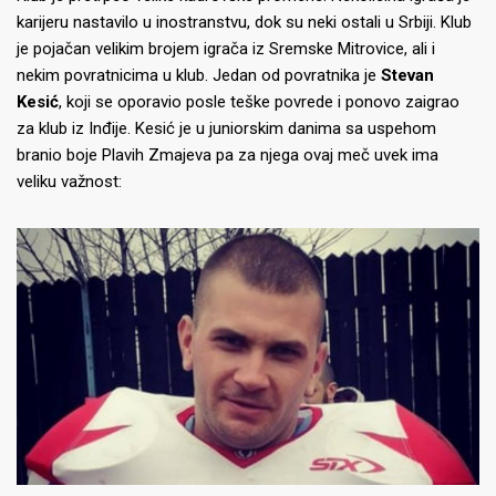
karijeru nastavilo u inostranstvu, dok su neki ostali u Srbiji. Klub
je pojačan velikim brojem igrača iz Sremske Mitrovice, ali i
nekim povratnicima u klub. Jedan od povratnika je
Stevan
Kesić
, koji se oporavio posle teške povrede i ponovo zaigrao
za klub iz Inđije. Kesić je u juniorskim danima sa uspehom
branio boje Plavih Zmajeva pa za njega ovaj meč uvek ima
veliku važnost: