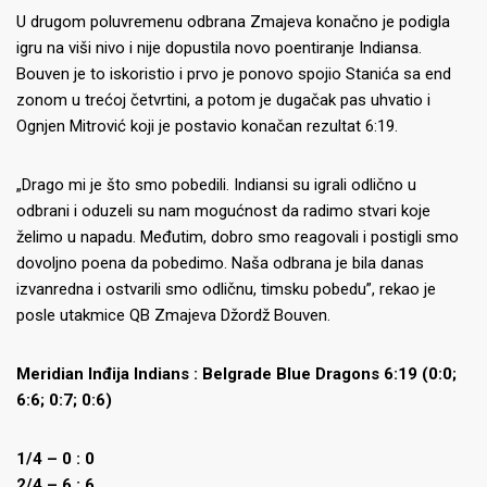
U drugom poluvremenu odbrana Zmajeva konačno je podigla
igru na viši nivo i nije dopustila novo poentiranje Indiansa.
Bouven je to iskoristio i prvo je ponovo spojio Stanića sa end
zonom u trećoj četvrtini, a potom je dugačak pas uhvatio i
Ognjen Mitrović koji je postavio konačan rezultat 6:19.
„Drago mi je što smo pobedili. Indiansi su igrali odlično u
odbrani i oduzeli su nam mogućnost da radimo stvari koje
želimo u napadu. Međutim, dobro smo reagovali i postigli smo
dovoljno poena da pobedimo. Naša odbrana je bila danas
izvanredna i ostvarili smo odličnu, timsku pobedu”, rekao je
posle utakmice QB Zmajeva Džordž Bouven.
Meridian Inđija Indians : Belgrade Blue Dragons 6:19 (0:0;
6:6; 0:7; 0:6)
1/4 – 0 : 0
2/4 – 6 : 6