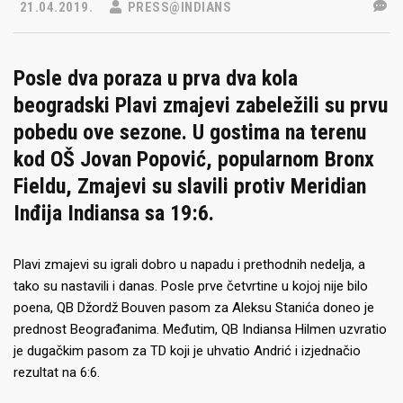
21.04.2019.
PRESS@INDIANS
Posle dva poraza u prva dva kola
beogradski Plavi zmajevi zabeležili su prvu
pobedu ove sezone. U gostima na terenu
kod OŠ Jovan Popović, popularnom Bronx
Fieldu, Zmajevi su slavili protiv Meridian
Inđija Indiansa sa 19:6.
Plavi zmajevi su igrali dobro u napadu i prethodnih nedelja, a
tako su nastavili i danas. Posle prve četvrtine u kojoj nije bilo
poena, QB Džordž Bouven pasom za Aleksu Stanića doneo je
prednost Beograđanima. Međutim, QB Indiansa Hilmen uzvratio
je dugačkim pasom za TD koji je uhvatio Andrić i izjednačio
rezultat na 6:6.