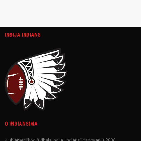
INĐIJA INDIANS
O INDIANSIMA
Klub američkog fudbala Inđija „Indians“ osnovan je 2006.