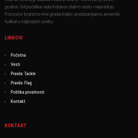
godine. Od početka rada Indiansi stalno rastu i napreduju.
Ponosno branimo ime grada Inđije i predstavljamo američki
fudbal u najboljem svetlu.
LINKOVI
Početna
Vesti
Pravila: Tackle
Pravila: Flag
Politika privatnosti
Kontakt
KONTAKT