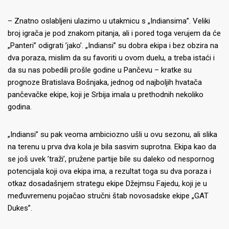
– Znatno oslabljeni ulazimo u utakmicu s „Indiansima”. Veliki
broj igrača je pod znakom pitanja, ali i pored toga verujem da će
„Panteri” odigrati ’jako’. „Indiansi” su dobra ekipa i bez obzira na
dva poraza, mislim da su favoriti u ovom duelu, a treba istaći i
da su nas pobedili prošle godine u Pančevu – kratke su
prognoze Bratislava Bošnjaka, jednog od najboljih hvatača
pančevačke ekipe, koji je Srbija imala u prethodnih nekoliko
godina.
„Indiansi” su pak veoma ambiciozno ušli u ovu sezonu, ali slika
na terenu u prva dva kola je bila sasvim suprotna. Ekipa kao da
se još uvek ’traži’, pružene partije bile su daleko od nespornog
potencijala koji ova ekipa ima, a rezultat toga su dva poraza i
otkaz dosadašnjem strategu ekipe Džejmsu Fajedu, koji je u
međuvremenu pojačao stručni štab novosadske ekipe „GAT
Dukes”.