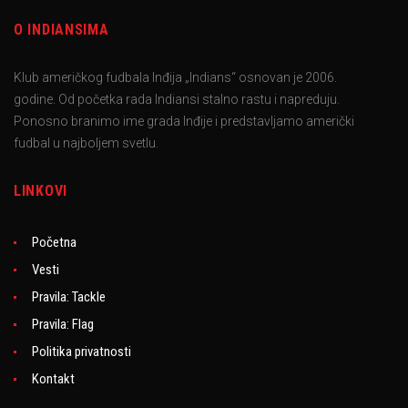
O INDIANSIMA
Klub američkog fudbala Inđija „Indians“ osnovan je 2006.
godine. Od početka rada Indiansi stalno rastu i napreduju.
Ponosno branimo ime grada Inđije i predstavljamo američki
fudbal u najboljem svetlu.
LINKOVI
Početna
Vesti
Pravila: Tackle
Pravila: Flag
Politika privatnosti
Kontakt