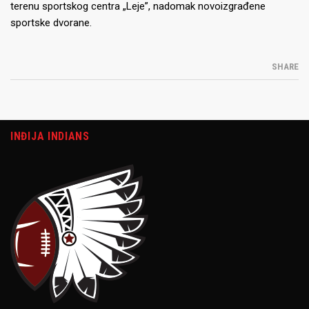
terenu sportskog centra „Leje”, nadomak novoizgrađene
sportske dvorane.
SHARE
INĐIJA INDIANS