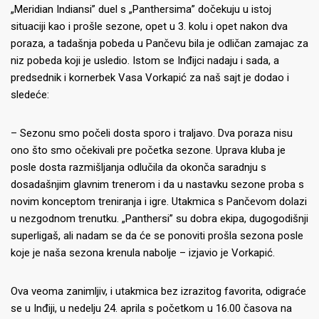
„Meridian Indiansi” duel s „Panthersima” dočekuju u istoj
situaciji kao i prošle sezone, opet u 3. kolu i opet nakon dva
poraza, a tadašnja pobeda u Pančevu bila je odličan zamajac za
niz pobeda koji je usledio. Istom se Inđijci nadaju i sada, a
predsednik i kornerbek Vasa Vorkapić za naš sajt je dodao i
sledeće:
– Sezonu smo počeli dosta sporo i traljavo. Dva poraza nisu
ono što smo očekivali pre početka sezone. Uprava kluba je
posle dosta razmišljanja odlučila da okonča saradnju s
dosadašnjim glavnim trenerom i da u nastavku sezone proba s
novim konceptom treniranja i igre. Utakmica s Pančevom dolazi
u nezgodnom trenutku. „Panthersi” su dobra ekipa, dugogodišnji
superligaš, ali nadam se da će se ponoviti prošla sezona posle
koje je naša sezona krenula nabolje – izjavio je Vorkapić.
Ova veoma zanimljiv, i utakmica bez izrazitog favorita, odigraće
se u Inđiji, u nedelju 24. aprila s početkom u 16.00 časova na