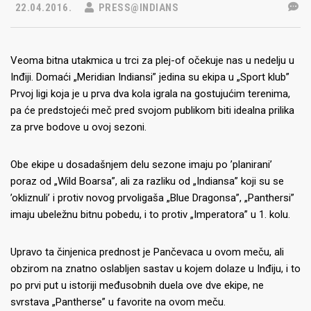
22.04.2016.
PRESS@INDIANS
Veoma bitna utakmica u trci za plej-of očekuje nas u nedelju u
Inđiji. Domaći „Meridian Indiansi” jedina su ekipa u „Sport klub”
Prvoj ligi koja je u prva dva kola igrala na gostujućim terenima,
pa će predstojeći meč pred svojom publikom biti idealna prilika
za prve bodove u ovoj sezoni.
Obe ekipe u dosadašnjem delu sezone imaju po ’planirani’
poraz od „Wild Boarsa”, ali za razliku od „Indiansa” koji su se
’okliznuli’ i protiv novog prvoligaša „Blue Dragonsa”, „Panthersi”
imaju ubeležnu bitnu pobedu, i to protiv „Imperatora” u 1. kolu.
Upravo ta činjenica prednost je Pančevaca u ovom meču, ali
obzirom na znatno oslabljen sastav u kojem dolaze u Inđiju, i to
po prvi put u istoriji međusobnih duela ove dve ekipe, ne
svrstava „Pantherse” u favorite na ovom meču.