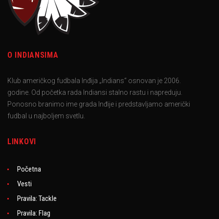
O INDIANSIMA
Klub američkog fudbala Inđija „Indians“ osnovan je 2006.
godine. Od početka rada Indiansi stalno rastu i napreduju.
Ponosno branimo ime grada Inđije i predstavljamo američki
fudbal u najboljem svetlu.
LINKOVI
Početna
Vesti
Pravila: Tackle
Pravila: Flag