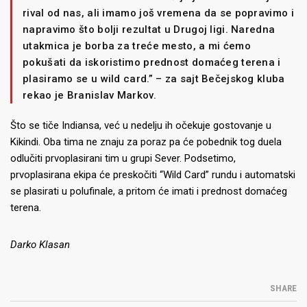
rival od nas, ali imamo još vremena da se popravimo i
napravimo što bolji rezultat u Drugoj ligi. Naredna
utakmica je borba za treće mesto, a mi ćemo
pokušati da iskoristimo prednost domaćeg terena i
plasiramo se u wild card.” – za sajt Bečejskog kluba
rekao je Branislav Markov.
Što se tiče Indiansa, već u nedelju ih očekuje gostovanje u
Kikindi. Oba tima ne znaju za poraz pa će pobednik tog duela
odlučiti prvoplasirani tim u grupi Sever. Podsetimo,
prvoplasirana ekipa će preskočiti “Wild Card” rundu i automatski
se plasirati u polufinale, a pritom će imati i prednost domaćeg
terena.
Darko Klasan
SHARE