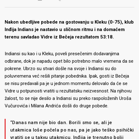
Nakon ubedljive pobede na gostovanju u Kleku (0-75), klub
Inđija Indians je nastavio u sličnom ritmu i na domaćem
terenu savladao Vidre iz Bečeja rezultatom 53:18.
Indiansi su kao i u Kleku, poveli presečenim dodavanjima
odbrane, dok je napadu opet bilo potrebno malo vremena da se
pokrene. Ubrzo su stvari došle na svoje i Indiansi su do
poluvremena već rešili pitanje pobednika. Ipak, gosti iz Bečeja
se nisu predavali pa je u jednom momentu delovalo da će se
Vidre u potpunosti vratiti u rezultatsku neizvesnost. Na njihovu
žalost, to se nije desilo a Indiansi su preko raspoloženih Uroša
Vučurovića i Milana Andrića došli do druge pobede.
“Danas nam nije bio dan. Borili smo se, ali je
utakmica loše počela po nas, pa je jako teško psihički
vratiti se u takvu utakmicu. Inđija je trenutno bolji