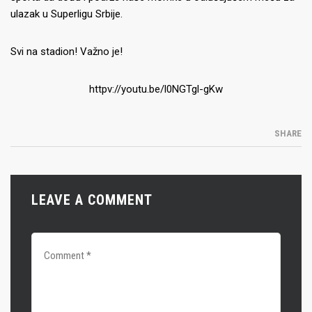
ulazak u Superligu Srbije.
Svi na stadion! Važno je!
httpv://youtu.be/l0NGTgl-gKw
SHARE
LEAVE A COMMENT