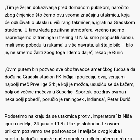
„Tim je željan dokazivanja pred domaćom publikom, naročito
zbog činjenice što ćemo ovu veoma značajnu utakmicu, koja
će odlučivati o ulasku u viši rang takmičenja, igrati na Gradskom
stadionu. U timu vlada pozitivna atmosfera, vredno radimo i
napredujemo iz treninga u trening. U Nišu smo propustili šansu,
imali smo pobedu ‘u rukama’ u više navrata, ali šta je bilo – bilo
je, ne smemo žaliti zbog toga. Idemo dalje“, rekao je Đurić.
„Ovim putem bih pozvao sve obožavaoce američkog fudbala da
dođu na Gradski stadion FK Inđija i pogledaju ovaj, verujem,
najbolji meč Prve lige Srbije koji je možda, usudiću se da kažem,
bolji od većine mečeva u Superligi. Sportski pozdrav svima i
neka bolji pobedi“, poručio je raningbek „Indiansa“, Petar Đurić.
Podsetimo na kraju da se utakmica protiv „Imperatora“ iz Niša
igra u nedelju, 24. juna od 17h. Ulaz je slobodan te ovom
prilikom pozivamo sve poštovaoce i navijače ovog kluba i
sporta da dođu i podrže naše momke u odlučujućem meču za