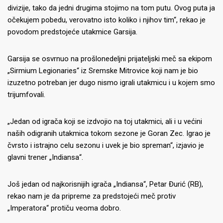
divizije, tako da jedni drugima stojimo na tom putu. Ovog puta ja
očekujem pobedu, verovatno isto koliko i njihov tim“, rekao je
povodom predstojeće utakmice Garsija.
Garsija se osvrnuo na prošlonedeljni prijateljski meč sa ekipom
„Sirmium Legionaries“ iz Sremske Mitrovice koji nam je bio
izuzetno potreban jer dugo nismo igrali utakmicu i u kojem smo
trijumfovali.
„Jedan od igrača koji se izdvojio na toj utakmici, ali i u većini
naših odigranih utakmica tokom sezone je Goran Zec. Igrao je
čvrsto i istrajno celu sezonu i uvek je bio spreman“, izjavio je
glavni trener „Indiansa“.
Još jedan od najkorisnijih igrača „Indiansa“, Petar Đurić (RB),
rekao nam je da pripreme za predstojeći meč protiv
„Imperatora“ protiču veoma dobro.