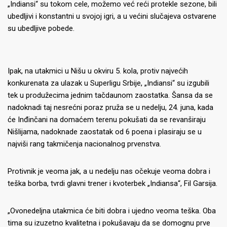
„Indiansi“ su tokom cele, možemo već reći protekle sezone, bili
ubedljivi i konstantni u svojoj igri, a u većini slučajeva ostvarene
su ubedljive pobede.
Ipak, na utakmici u Nišu u okviru 5. kola, protiv najvećih
konkurenata za ulazak u Superligu Srbije, „Indiansi“ su izgubili
tek u produžecima jednim tačdaunom zaostatka. Šansa da se
nadoknadi taj nesrećni poraz pruža se u nedelju, 24. juna, kada
će Inđinčani na domaćem terenu pokušati da se revanširaju
Nišlijama, nadoknade zaostatak od 6 poena i plasiraju se u
najviši rang takmičenja nacionalnog prvenstva.
Protivnik je veoma jak, a u nedelju nas očekuje veoma dobra i
teška borba, tvrdi glavni trener i kvoterbek „Indiansa“, Fil Garsija.
„Ovonedeljna utakmica će biti dobra i ujedno veoma teška. Oba
tima su izuzetno kvalitetna i pokušavaju da se domognu prve