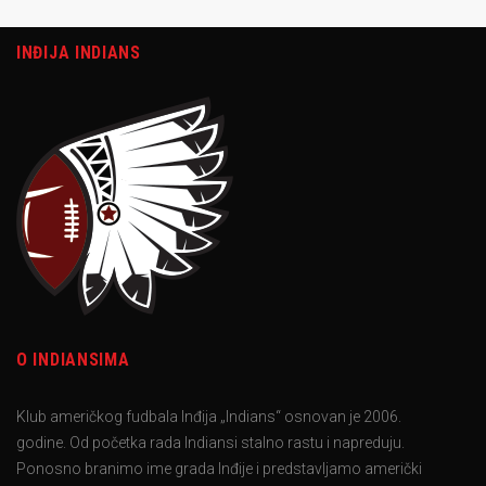
INĐIJA INDIANS
O INDIANSIMA
Klub američkog fudbala Inđija „Indians“ osnovan je 2006.
godine. Od početka rada Indiansi stalno rastu i napreduju.
Ponosno branimo ime grada Inđije i predstavljamo američki