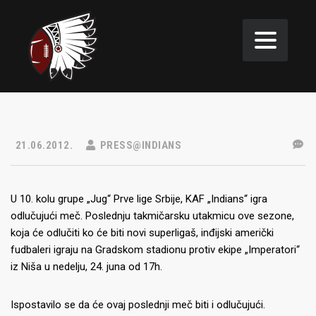
21.06.2012.
PRESS@INDIANS
U 10. kolu grupe „Jug“ Prve lige Srbije, KAF „Indians“ igra
odlučujući meč. Poslednju takmičarsku utakmicu ove sezone,
koja će odlučiti ko će biti novi superligaš, inđijski američki
fudbaleri igraju na Gradskom stadionu protiv ekipe „Imperatori“
iz Niša u nedelju, 24. juna od 17h.
Ispostavilo se da će ovaj poslednji meč biti i odlučujući.