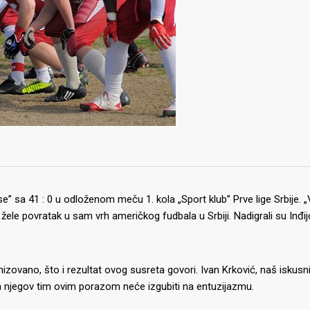
se” sa 41 : 0 u odloženom meču 1. kola „Sport klub” Prve lige Srbije. 
žele povratak u sam vrh američkog fudbala u Srbiji. Nadigrali su Inđi
izovano, što i rezultat ovog susreta govori. Ivan Krković, naš iskusn
da njegov tim ovim porazom neće izgubiti na entuzijazmu.