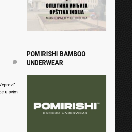
POMIRISHI BAMBOO
UNDERWEAR
„Veprovi”
jce u svim
i