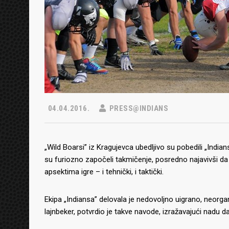
04.04.2016.
PRESS@INDIANS
„Wild Boarsi” iz Kragujevca ubedljivo su pobedili „Indian
su furiozno započeli takmičenje, posredno najavivši da 
apsektima igre – i tehnički, i taktički.
Ekipa „Indiansa” delovala je nedovoljno uigrano, neorgan
lajnbeker, potvrdio je takve navode, izražavajući nadu 