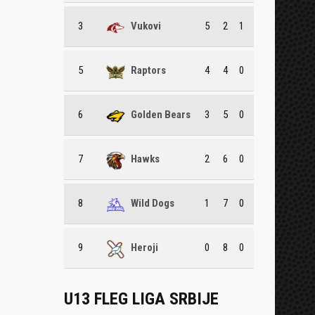
3
Vukovi
5
2
1
5
Raptors
4
4
0
6
Golden Bears
3
5
0
7
Hawks
2
6
0
8
Wild Dogs
1
7
0
9
Heroji
0
8
0
U13 FLEG LIGA SRBIJE