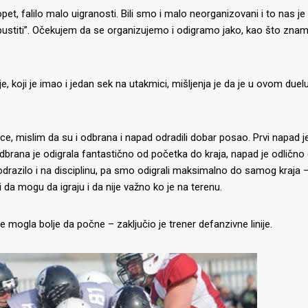
pet, falilo malo uigranosti. Bili smo i malo neorganizovani i to nas je
ustiti”. Očekujem da se organizujemo i odigramo jako, kao što znamo
ije, koji je imao i jedan sek na utakmici, mišljenja je da je u ovom duel
e, mislim da su i odbrana i napad odradili dobar posao. Prvi napad j
 Odbrana je odigrala fantastično od početka do kraja, napad je odlično
drazilo i na disciplinu, pa smo odigrali maksimalno do samog kraja –
li da mogu da igraju i da nije važno ko je na terenu.
 mogla bolje da počne – zaključio je trener defanzivne linije.