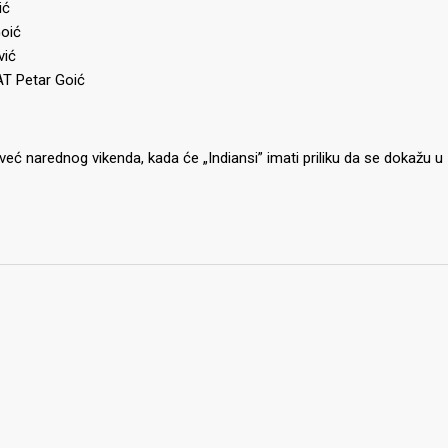
ić
Goić
vić
PAT Petar Goić
 već narednog vikenda, kada će „Indiansi” imati priliku da se dokažu u