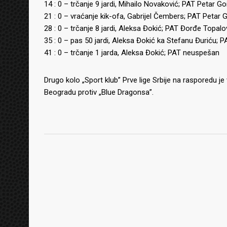
14 : 0 – trčanje 9 jardi, Mihailo Novaković; PAT Petar Go
21 : 0 – vraćanje kik-ofa, Gabrijel Čembers; PAT Petar 
28 : 0 – trčanje 8 jardi, Aleksa Đokić; PAT Đorđe Topalo
35 : 0 – pas 50 jardi, Aleksa Đokić ka Stefanu Đuriću; 
41 : 0 – trčanje 1 jarda, Aleksa Đokić; PAT neuspešan
Drugo kolo „Sport klub” Prve lige Srbije na rasporedu je
Beogradu protiv „Blue Dragonsa”.