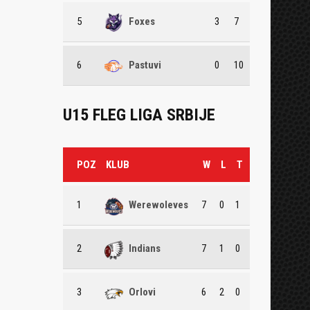
5
Foxes
3
7
6
Pastuvi
0
10
U15 FLEG LIGA SRBIJE
POZ
KLUB
W
L
T
1
Werewoleves
7
0
1
2
Indians
7
1
0
3
Orlovi
6
2
0