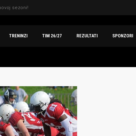
Sezona za pamćenje: Indiansi osvojili titulu, dve srebrne medalje i vicešampionat na Arena TV Sport finalu
TRENINZI
TIM 26/27
REZULTATI
SPONZORI