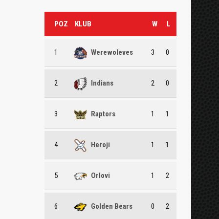
POZ
KLUB
W
L
1
Werewoleves
3
0
2
Indians
2
0
3
Raptors
1
1
4
Heroji
1
1
5
Orlovi
1
2
6
Golden Bears
0
2