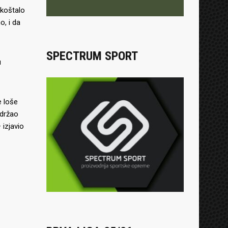
 koštalo
, i da
SPECTRUM SPORT
u
e loše
 držao
 izjavio