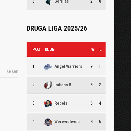
6
Gorillas
2
8
DRUGA LIGA 2025/26
POZ
KLUB
W
L
1
Angel Warriors
9
1
SHARE
2
Indians B
8
2
3
Rebels
6
4
4
Werewoleves
4
6