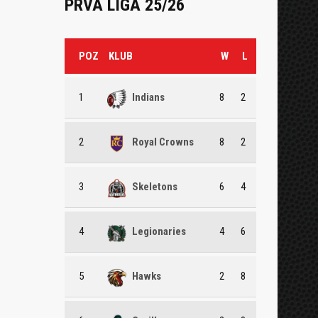
PRVA LIGA 25/26
POZ
KLUB
W
L
1
Indians
8
2
2
Royal Crowns
8
2
3
Skeletons
6
4
4
Legionaries
4
6
5
Hawks
2
8