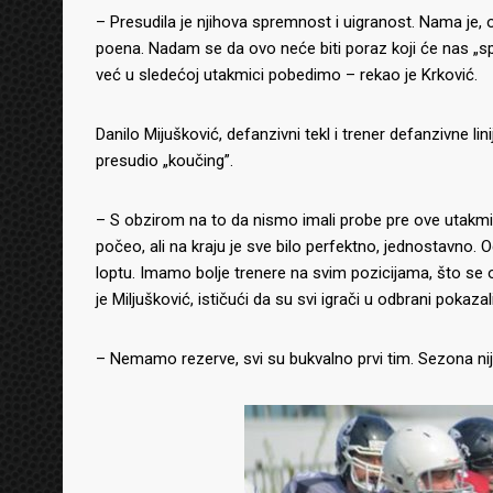
– Presudila je njihova spremnost i uigranost. Nama je, o
poena. Nadam se da ovo neće biti poraz koji će nas „sp
već u sledećoj utakmici pobedimo – rekao je Krković.
Danilo Mijušković, defanzivni tekl i trener defanzivne lin
presudio „koučing”.
– S obzirom na to da nismo imali probe pre ove utakmic
počeo, ali na kraju je sve bilo perfektno, jednostavno.
loptu. Imamo bolje trenere na svim pozicijama, što se o
je Miljušković, ističući da su svi igrači u odbrani pokaza
– Nemamo rezerve, svi su bukvalno prvi tim. Sezona nije