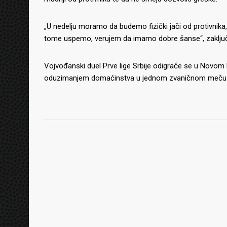
„U nedelju moramo da budemo fizički jači od protivnika,
tome uspemo, verujem da imamo dobre šanse“, zaključio
Vojvođanski duel Prve lige Srbije odigraće se u Novo
oduzimanjem domaćinstva u jednom zvaničnom meču te