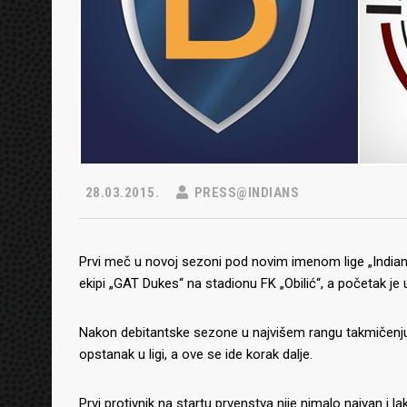
28.03.2015.
PRESS@INDIANS
Prvi meč u novoj sezoni pod novim imenom lige „Indians
ekipi „GAT Dukes“ na stadionu FK „Obilić“, a početak je u
Nakon debitantske sezone u najvišem rangu takmičenju, „
opstanak u ligi, a ove se ide korak dalje.
Prvi protivnik na startu prvenstva nije nimalo naivan i 