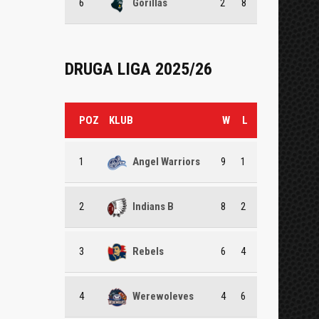
6
Gorillas
2
8
DRUGA LIGA 2025/26
POZ
KLUB
W
L
1
Angel Warriors
9
1
2
Indians B
8
2
3
Rebels
6
4
4
Werewoleves
4
6