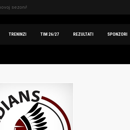
Sezona za pamćenje: Indiansi osvojili titulu, dve srebrne medalje i vicešampionat na Arena TV Sport finalu
TRENINZI
TIM 26/27
REZULTATI
SPONZORI