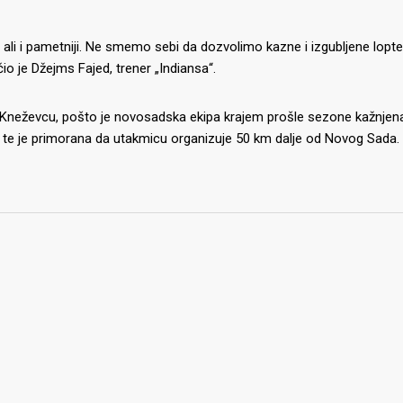
 ali i pametniji. Ne smemo sebi da dozvolimo kazne i izgubljene lopte,
 je Džejms Fajed, trener „Indiansa“.
m Kneževcu, pošto je novosadska ekipa krajem prošle sezone kažnjen
 je primorana da utakmicu organizuje 50 km dalje od Novog Sada.