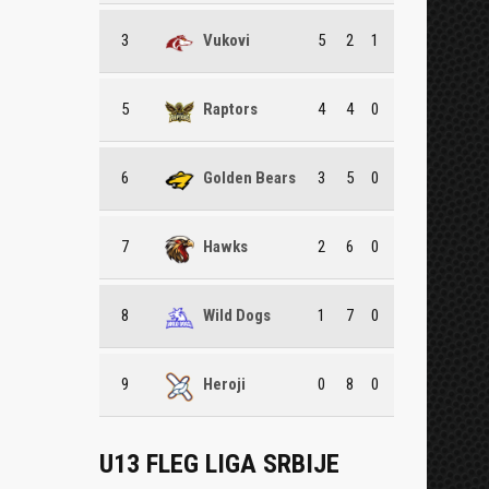
3
Vukovi
5
2
1
5
Raptors
4
4
0
6
Golden Bears
3
5
0
7
Hawks
2
6
0
8
Wild Dogs
1
7
0
9
Heroji
0
8
0
U13 FLEG LIGA SRBIJE