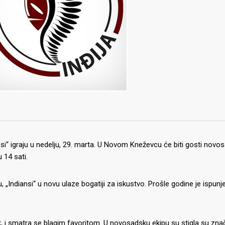
i“ igraju u nedelju, 29. marta. U Novom Kneževcu će biti gosti novo
 14 sati.
Indiansi“ u novu ulaze bogatiji za iskustvo. Prošle godine je ispunjen
lak, i smatra se blagim favoritom. U novosadsku ekipu su stigla su zna