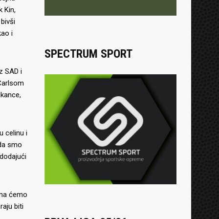
k Kin,
bivši
kao i
SPECTRUM SPORT
iz SAD i
 Čarlsom
ikance,
 celinu i
 da smo
 dodajući
lana ćemo
aju biti