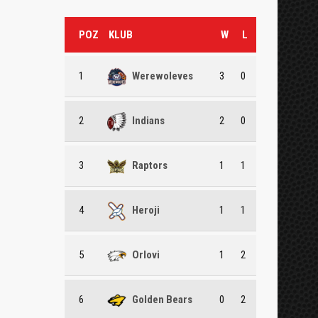
POZ
KLUB
W
L
1
Werewoleves
3
0
2
Indians
2
0
3
Raptors
1
1
4
Heroji
1
1
5
Orlovi
1
2
6
Golden Bears
0
2