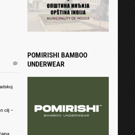
POMIRISHI BAMBOO
UNDERWEAR
sadskoj
 cilj –
čajna