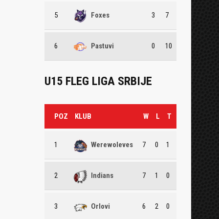
5
Foxes
3
7
6
Pastuvi
0
10
U15 FLEG LIGA SRBIJE
POZ
KLUB
W
L
T
1
Werewoleves
7
0
1
2
Indians
7
1
0
3
Orlovi
6
2
0