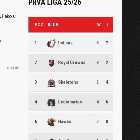
PRVA LIGA 25/26
 i ako u
POZ
KLUB
W
L
a
1
Indians
8
2
2
Royal Crowns
8
2
SHARE
3
Skeletons
6
4
4
Legionaries
4
6
5
Hawks
2
8