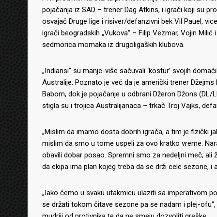
pojačanja iz SAD – trener Dag Atkins, i igrači koji su p
osvajač Druge lige i risiver/defanzivni bek Vil Pauel, v
igrači beogradskih „Vukova“ – Filip Vezmar, Vojin Milić i 
sedmorica momaka iz drugoligaških klubova.
„Indiansi“ su manje-više sačuvali ‘kostur’ svojih domaćih
Australije. Poznato je već da je američki trener Džej
Babom, dok je pojačanje u odbrani Džeron Džons (DL/LB
stigla su i trojica Australijanaca – trkač Troj Vajks, defa
„Mislim da imamo dosta dobrih igrača, a tim je fizički j
mislim da smo u tome uspeli za ovo kratko vreme. Nar
obavili dobar posao. Spremni smo za nedeljni meč, ali že
da ekipa ima plan kojeg treba da se drži cele sezone, i 
„Iako ćemo u svaku utakmicu ulaziti sa imperativom p
se držati tokom čitave sezone pa se nadam i plej-ofu“, 
mudriji od protivnika te da ne smeju dozvoliti greške.