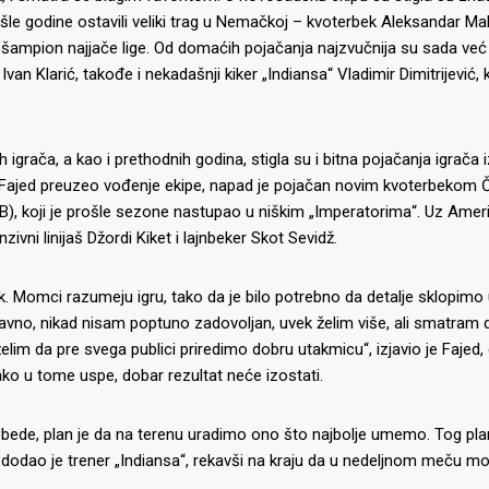
rošle godine ostavili veliki trag u Nemačkoj – kvoterbek Aleksandar Ma
icešampion najjače lige. Od domaćih pojačanja najzvučnija su sada već 
Ivan Klarić, takođe i nekadašnji kiker „Indiansa“ Vladimir Dimitrijević, 
 igrača, a kao i prethodnih godina, stigla su i bitna pojačanja igrača 
ms Fajed preuzeo vođenje ekipe, napad je pojačan novim kvoterbekom
), koji je prošle sezone nastupao u niškim „Imperatorima“. Uz Amer
nzivni linijaš Džordi Kiket i lajnbeker Skot Sevidž.
ak. Momci razumeju igru, tako da je bilo potrebno da detalje sklopimo u
avno, nikad nisam poptuno zadovoljan, uvek želim više, ali smatram
lim da pre svega publici priredimo dobru utakmicu“, izjavio je Fajed,
ako u tome uspe, dobar rezultat neće izostati.
obede, plan je da na terenu uradimo ono što najbolje umemo. Tog p
dodao je trener „Indiansa“, rekavši na kraju da u nedeljnom meču mor