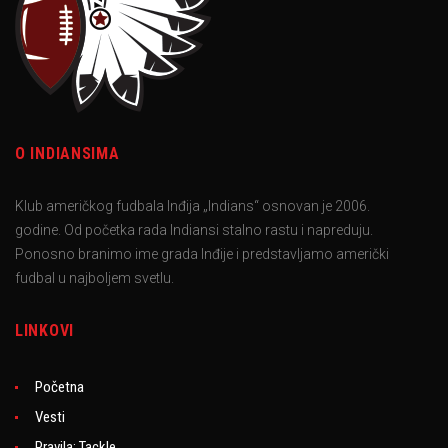
O INDIANSIMA
Klub američkog fudbala Inđija „Indians“ osnovan je 2006.
godine. Od početka rada Indiansi stalno rastu i napreduju.
Ponosno branimo ime grada Inđije i predstavljamo američki
fudbal u najboljem svetlu.
LINKOVI
Početna
Vesti
Pravila: Tackle