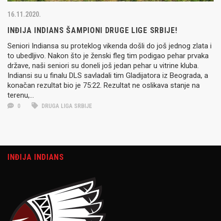
16.11.2020.
INĐIJA INDIANS ŠAMPIONI DRUGE LIGE SRBIJE!
Seniori Indiansa su proteklog vikenda došli do još jednog zlata i
to ubedljivo. Nakon što je ženski fleg tim podigao pehar prvaka
države, naši seniori su doneli još jedan pehar u vitrine kluba.
Indiansi su u finalu DLS savladali tim Gladijatora iz Beograda, a
konačan rezultat bio je 75:22. Rezultat ne oslikava stanje na
terenu,...
0
DRUGA LIGA SRBIJE
INĐIJA INDIANS