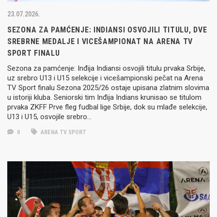
23.07.2026.
SEZONA ZA PAMĆENJE: INDIANSI OSVOJILI TITULU, DVE
SREBRNE MEDALJE I VICEŠAMPIONAT NA ARENA TV
SPORT FINALU
Sezona za pamćenje: Inđija Indiansi osvojili titulu prvaka Srbije,
uz srebro U13 i U15 selekcije i vicešampionski pečat na Arena
TV Sport finalu Sezona 2025/26 ostaje upisana zlatnim slovima
u istoriji kluba. Seniorski tim Inđija Indians krunisao se titulom
prvaka ZKFF Prve fleg fudbal lige Srbije, dok su mlađe selekcije,
U13 i U15, osvojile srebro…
0
ARENA TV SPORT