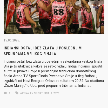
15.06.2026.
INDIANSI OSTALI BEZ ZLATA U POSLEDNJIM
SEKUNDAMA VELIKOG FINALA
Indiansi ostali bez zlata u poslednjim sekundama velikog finala
Bila je to utakmica kakve se retko viđaju. Inđija Indiansi ispustili
su titulu prvaka Srbije u poslednjim trenucima dramatičnog
finala Arena TV Sport Finala Prvenstva Srbije u fleg fudbalu,
izgubivši od Novi Beograd Orlova rezultatom 20:24. Na stadionu
„Žoze Murinjo“ u Ubu, pred prepunim tribinama, Indians…
0
ARENA TV SPORT FINALE 2026