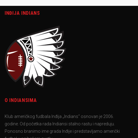
INĐIJA INDIANS
O INDIANSIMA
Klub američkog fudbala Inđija „Indians“ osnovan je 2006.
godine. Od početka rada Indiansi stalno rastu i napreduju.
Ponosno branimo ime grada Inđije i predstavljamo američki