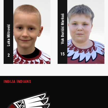
Vuk Đurišić Markuš
Luka Mitrović
15
2
INĐIJA INDIANS