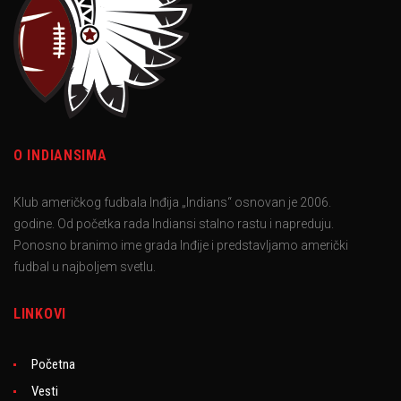
O INDIANSIMA
Klub američkog fudbala Inđija „Indians“ osnovan je 2006.
godine. Od početka rada Indiansi stalno rastu i napreduju.
Ponosno branimo ime grada Inđije i predstavljamo američki
fudbal u najboljem svetlu.
LINKOVI
Početna
Vesti