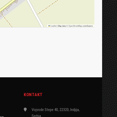
Leaflet
|
Map data ©
OpenStreetMap
contributors
KONTAKT
Vojvode Stepe 40, 22320, Indjija,
Serbia