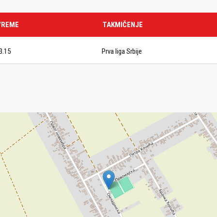
VREME
TAKMIČENJE
3.15
Prva liga Srbije