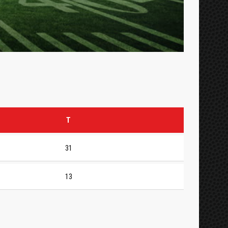
T
31
13