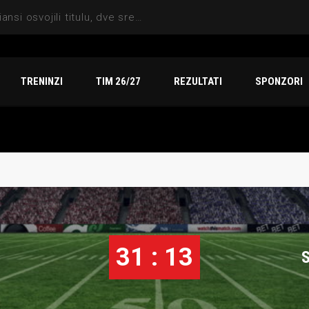
Sezona za pamćenje: Indiansi osvojili titulu, dve srebrne medalje i vicešampionat na Arena TV Sport finalu
TRENINZI
TIM 26/27
REZULTATI
SPONZORI
31 : 13