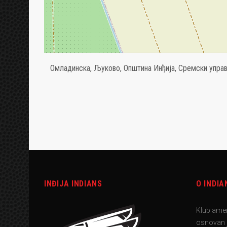
Омладинска, Љуково, Општина Инђија, Сремски управн
INĐIJA INDIANS
O INDIA
Klub amer
osnovan j