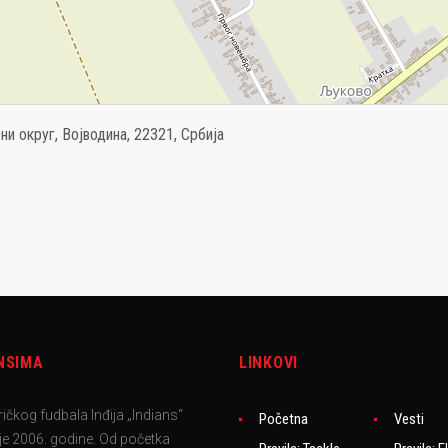
и округ, Војводина, 22321, Србија
NSIMA
LINKOVI
ičkog fudbala Inđija „Indians“
Početna
Vesti
e 2006. godine. Od početka