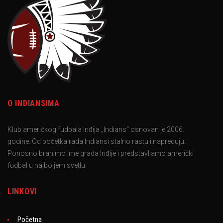
O INDIANSIMA
Klub američkog fudbala Inđija „Indians“ osnovan je 2006.
godine. Od početka rada Indiansi stalno rastu i napreduju.
Ponosno branimo ime grada Inđije i predstavljamo američki
fudbal u najboljem svetlu.
LINKOVI
Početna